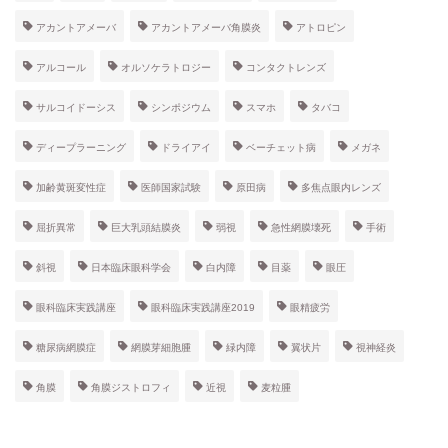
アカントアメーバ
アカントアメーバ角膜炎
アトロピン
アルコール
オルソケラトロジー
コンタクトレンズ
サルコイドーシス
シンポジウム
スマホ
タバコ
ディープラーニング
ドライアイ
ベーチェット病
メガネ
加齢黄斑変性症
医師国家試験
原田病
多焦点眼内レンズ
屈折異常
巨大乳頭結膜炎
弱視
急性網膜壊死
手術
斜視
日本臨床眼科学会
白内障
目薬
眼圧
眼科臨床実践講座
眼科臨床実践講座2019
眼精疲労
糖尿病網膜症
網膜芽細胞腫
緑内障
翼状片
視神経炎
角膜
角膜ジストロフィ
近視
麦粒腫