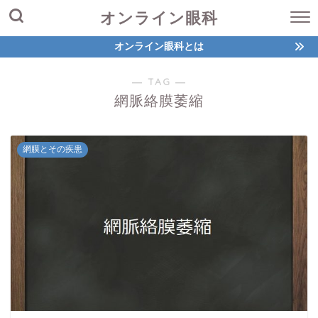
オンライン眼科
オンライン眼科とは
― TAG ―
網脈絡膜萎縮
網膜とその疾患