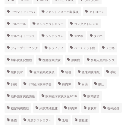
アカントアメーバ
アカントアメーバ角膜炎
アトロピン
アルコール
オルソケラトロジー
コンタクトレンズ
サルコイドーシス
シンポジウム
スマホ
タバコ
ディープラーニング
ドライアイ
ベーチェット病
メガネ
加齢黄斑変性症
医師国家試験
原田病
多焦点眼内レンズ
屈折異常
巨大乳頭結膜炎
弱視
急性網膜壊死
手術
斜視
日本臨床眼科学会
白内障
目薬
眼圧
眼科臨床実践講座
眼科臨床実践講座2019
眼精疲労
糖尿病網膜症
網膜芽細胞腫
緑内障
翼状片
視神経炎
角膜
角膜ジストロフィ
近視
麦粒腫