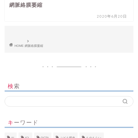
網脈絡膜萎縮
2020年6月20日
HOME
網脈絡膜萎縮
検索
キーワード
AI
ICL
OCTA
ぶどう膜炎
ものもらい