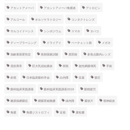
アカントアメーバ
アカントアメーバ角膜炎
アトロピン
アルコール
オルソケラトロジー
コンタクトレンズ
サルコイドーシス
シンポジウム
スマホ
タバコ
ディープラーニング
ドライアイ
ベーチェット病
メガネ
加齢黄斑変性症
医師国家試験
原田病
多焦点眼内レンズ
屈折異常
巨大乳頭結膜炎
弱視
急性網膜壊死
手術
斜視
日本臨床眼科学会
白内障
目薬
眼圧
眼科臨床実践講座
眼科臨床実践講座2019
眼精疲労
糖尿病網膜症
網膜芽細胞腫
緑内障
翼状片
視神経炎
角膜
角膜ジストロフィ
近視
麦粒腫