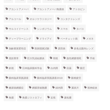
アカントアメーバ
アカントアメーバ角膜炎
アトロピン
アルコール
オルソケラトロジー
コンタクトレンズ
サルコイドーシス
シンポジウム
スマホ
タバコ
ディープラーニング
ドライアイ
ベーチェット病
メガネ
加齢黄斑変性症
医師国家試験
原田病
多焦点眼内レンズ
屈折異常
巨大乳頭結膜炎
弱視
急性網膜壊死
手術
斜視
日本臨床眼科学会
白内障
目薬
眼圧
眼科臨床実践講座
眼科臨床実践講座2019
眼精疲労
糖尿病網膜症
網膜芽細胞腫
緑内障
翼状片
視神経炎
角膜
角膜ジストロフィ
近視
麦粒腫