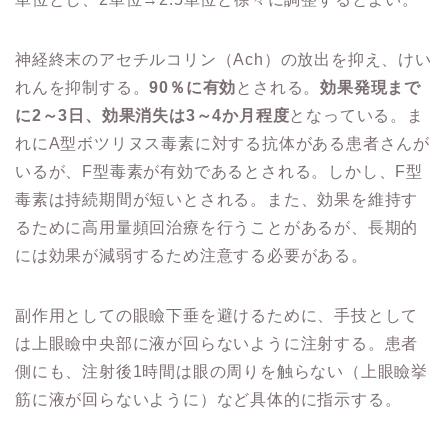
神経終末のアセチルコリン（Ach）の放出を抑え、けい
れんを抑制する。
90％に有効
とされる。
効果発現まで
に2～3日、効果消失は3～4か月程度
となっている。ま
れにA型ボツリヌス毒素に対する抗体がある患者さんが
いるが、F型毒素が有効であるとされる。しかし、F型
毒素は持続期間が短いとされる。また、効果を維持す
るために高用量頻回治療を行うことがあるが、長期的
には効果が減弱するため注意する必要がある。
副作用としての眼瞼下垂を避けるために、手技として
は上眼瞼中央部に液が回らないように注射する。患者
側にも、注射後1時間は眼の周りを触らない（上眼瞼挙
筋に液が回らないように）など具体的に指示する。