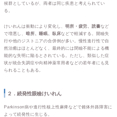
候群としているが、両者は同じ疾患と考えられてい
る。
けいれんは衝動により変化し、
明所・疲労、読書
など
で増悪し、
暗所、睡眠、臥床
などで軽減する。開瞼失
行や他のジストニアの合併例が多い。慢性進行性で自
然治癒はほとんどなく、最終的には閉瞼不能による機
能的な失明に陥るとされている。ただし、類似した症
状が統合失調症や向精神薬常用者などの若年者にも見
られることもある。
２．続発性眼瞼けいれん
Parkinson病や進行
性核上性麻痺などで錐体外路障害に
よって続発性に生じる。