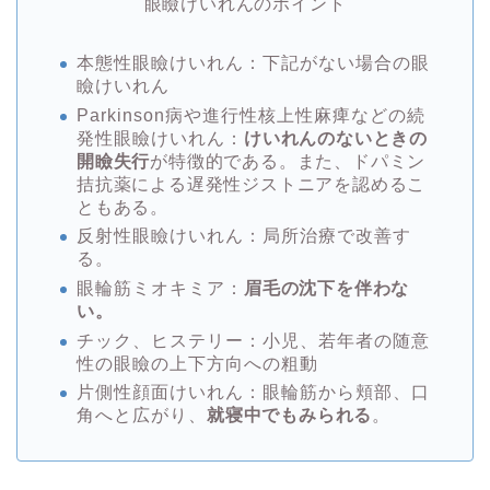
眼瞼けいれんのポイント
本態性眼瞼けいれん：下記がない場合の眼
瞼けいれん
Parkinson病や進行性核上性麻痺などの続
発性眼瞼けいれん：
けいれんのないときの
開瞼失行
が特徴的である。また、ドパミン
拮抗薬による遅発性ジストニアを認めるこ
ともある。
反射性眼瞼けいれん：局所治療で改善す
る。
眼輪筋ミオキミア：
眉毛の沈下を伴わな
い。
チック、ヒステリー：小児、若年者の随意
性の眼瞼の上下方向への粗動
片側性顔面けいれん：眼輪筋から頬部、口
角へと広がり、
就寝中でもみられる
。