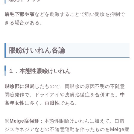
眉毛下部や顎
などを刺激することで強い閉瞼を抑制で
きる場合がある。
眼瞼けいれん各論
１．本態性眼瞼けいれん
眼瞼部に限局
したもので、両眼瞼の原因不明の不随意
閉瞼発作で、ドライアイや皮膚弛緩症を合併する。
中
高年女性
に多く、
両眼性
である。
※
Meige症候群
：本態性眼瞼けいれんに加えて、口唇
ジスキネジアなどの不随意運動を伴ったものをMeige症