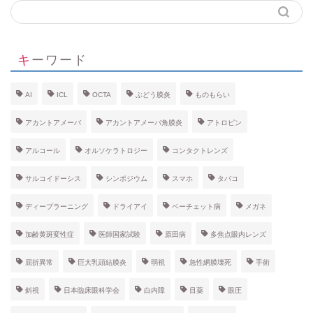
キーワード
AI
ICL
OCTA
ぶどう膜炎
ものもらい
アカントアメーバ
アカントアメーバ角膜炎
アトロピン
アルコール
オルソケラトロジー
コンタクトレンズ
サルコイドーシス
シンポジウム
スマホ
タバコ
ディープラーニング
ドライアイ
ベーチェット病
メガネ
加齢黄斑変性症
医師国家試験
原田病
多焦点眼内レンズ
屈折異常
巨大乳頭結膜炎
弱視
急性網膜壊死
手術
斜視
日本臨床眼科学会
白内障
目薬
眼圧