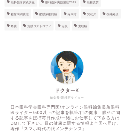
眼科臨床実践講座
眼科臨床実践講座2019
眼精疲労
糖尿病網膜症
網膜芽細胞腫
緑内障
翼状片
視神経炎
角膜
角膜ジストロフィ
近視
麦粒腫
ドクターK
編集長/眼科医ライター
日本眼科学会眼科専門医/オンライン眼科編集長兼眼科
医ライター/500以上の記事を執筆/目の健康、眼科に関
する記事をほぼ毎日作成/一緒にお仕事して下さる方は
DMして下さい。目の健康に関する情報よ全国へ届け。
著作『スマホ時代の眼メンテナンス』