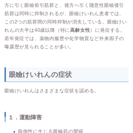
方に引く眼瞼前引筋群と、後方へ引く随意性眼瞼後引
筋群は同時に抑制されるが、眼瞼けいれん患者では、
この2つの筋群間の同時抑制が消失している。眼瞼けい
れんの大半は40歳以降（特に
高齢女性
）に発症する。
若年発症では、薬物内服歴や化学物質など外来因子の
曝露歴が見られることが多い。
眼瞼けいれんの症状
眼瞼けいれんはさまざまな症状を認める。
１．運動障害
両側性に生じる眼輪筋の攣縮