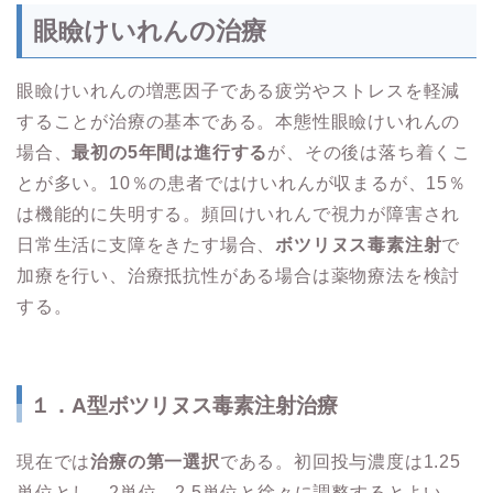
眼瞼けいれんの治療
眼瞼けいれんの増悪因子である疲労やストレスを軽減
することが治療の基本である。本態性眼瞼けいれんの
場合、
最初の5年間は進行する
が、その後は落ち着くこ
とが多い。10％の患者ではけいれんが収まるが、15％
は機能的に失明する。頻回けいれんで視力が障害され
日常生活に支障をきたす場合、
ボツリヌス毒素注射
で
加療を行い、治療抵抗性がある場合は薬物療法を検討
する。
１．A型ボツリヌス毒素注射治療
現在では
治療の第一選択
である。初回投与濃度は1.25
単位とし、2単位→2.5単位と徐々に調整するとよい。