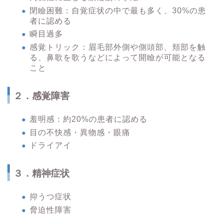
閉瞼困難：自覚症状の中で最も多く、30%の患
者に認める
瞬目過多
感覚トリック：眉毛部外側や側頭部、頬部を触
る、鼻歌を歌うなどによって開瞼が可能となる
こと
２．感覚障害
羞明感：約20%の患者に認める
目の不快感・異物感・眼痛
ドライアイ
３．精神症状
抑うつ症状
脅迫性障害