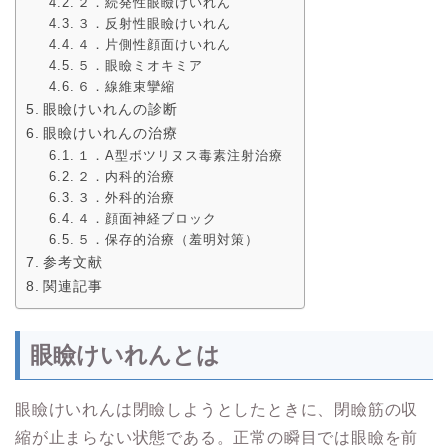
２．続発性眼瞼けいれん
３．反射性眼瞼けいれん
４．片側性顔面けいれん
５．眼瞼ミオキミア
６．線維束攣縮
眼瞼けいれんの診断
眼瞼けいれんの治療
１．A型ボツリヌス毒素注射治療
２．内科的治療
３．外科的治療
４．顔面神経ブロック
５．保存的治療（羞明対策）
参考文献
関連記事
眼瞼けいれんとは
眼瞼けいれんは閉瞼しようとしたときに、閉瞼筋の収
縮が止まらない状態である。正常の瞬目では眼瞼を前