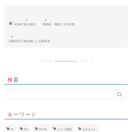
HOME
目の病気
視神経・視路とその疾患
頭蓋内圧亢進症状による眼所見
検索
キーワード
AI
ICL
OCTA
ぶどう膜炎
ものもらい