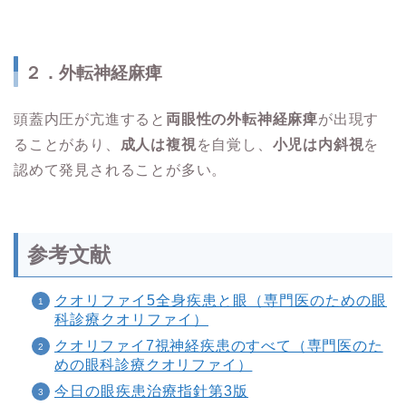
２．外転神経麻痺
頭蓋内圧が亢進すると
両眼性の外転神経麻痺
が出現す
ることがあり、
成人は複視
を自覚し、
小児は内斜視
を
認めて発見されることが多い。
参考文献
クオリファイ5全身疾患と眼（専門医のための眼
科診療クオリファイ）
クオリファイ7視神経疾患のすべて（専門医のた
めの眼科診療クオリファイ）
今日の眼疾患治療指針第3版