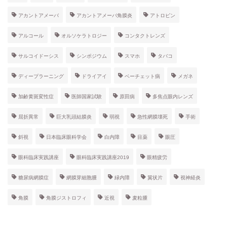
アカントアメーバ
アカントアメーバ角膜炎
アトロピン
アルコール
オルソケラトロジー
コンタクトレンズ
サルコイドーシス
シンポジウム
スマホ
タバコ
ディープラーニング
ドライアイ
ベーチェット病
メガネ
加齢黄斑変性症
医師国家試験
原田病
多焦点眼内レンズ
屈折異常
巨大乳頭結膜炎
弱視
急性網膜壊死
手術
斜視
日本臨床眼科学会
白内障
目薬
眼圧
眼科臨床実践講座
眼科臨床実践講座2019
眼精疲労
糖尿病網膜症
網膜芽細胞腫
緑内障
翼状片
視神経炎
角膜
角膜ジストロフィ
近視
麦粒腫