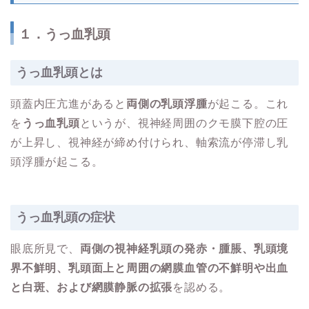
１．うっ血乳頭
うっ血乳頭とは
頭蓋内圧亢進があると
両側の乳頭浮腫
が起こる。これ
を
うっ血乳頭
というが、視神経周囲のクモ膜下腔の圧
が上昇し、視神経が締め付けられ、軸索流が停滞し乳
頭浮腫が起こる。
うっ血乳頭の症状
眼底所見で、
両側の視神経乳頭の発赤・腫脹、乳頭境
界不鮮明
、乳頭面上と周囲の網膜血管の不鮮明や出血
と白斑、および網膜静脈の拡張
を認める。