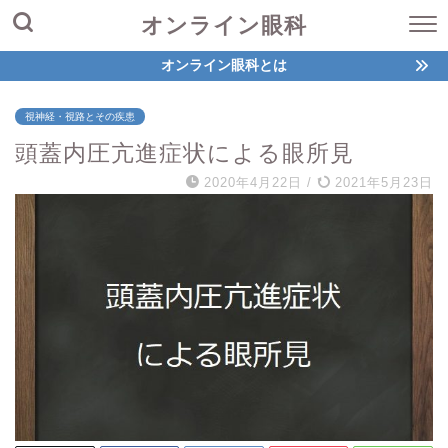
オンライン眼科
オンライン眼科とは
視神経・視路とその疾患
頭蓋内圧亢進症状による眼所見
2020年4月22日
/
2021年5月23日