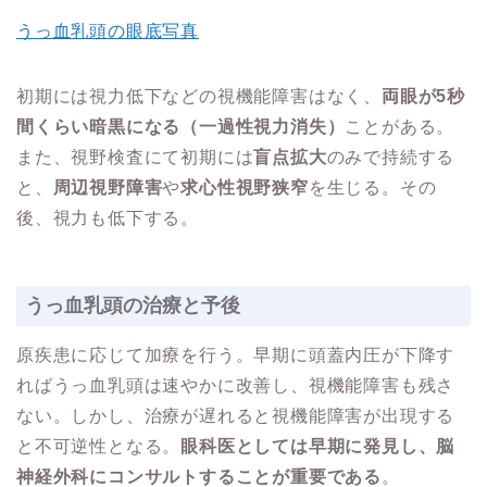
うっ血乳頭の眼底写真
初期には視力低下などの視機能障害はなく、
両眼が5秒
間くらい暗黒になる（一過性視力消失）
ことがある。
また、視野検査にて初期には
盲点拡大
のみで持続する
と、
周辺視野障害
や
求心性視野狭窄
を生じる。その
後、視力も低下する。
うっ血乳頭の治療と予後
原疾患に応じて加療を行う。早期に頭蓋内圧が下降す
ればうっ血乳頭は速やかに改善し、視機能障害も残さ
ない。しかし、治療が遅れると視機能障害が出現する
と不可逆性となる。
眼科医としては早期に発見し、脳
神経外科にコンサルトすることが重要である
。