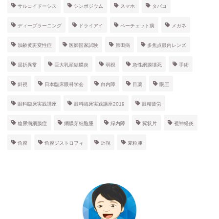
サルコイドーシス
シンポジウム
スマホ
タバコ
ディープラーニング
ドライアイ
ベーチェット病
メガネ
加齢黄斑変性症
医師国家試験
原田病
多焦点眼内レンズ
屈折異常
巨大乳頭結膜炎
弱視
急性網膜壊死
手術
斜視
日本臨床眼科学会
白内障
目薬
眼圧
眼科臨床実践講座
眼科臨床実践講座2019
眼精疲労
糖尿病網膜症
網膜芽細胞腫
緑内障
翼状片
視神経炎
角膜
角膜ジストロフィ
近視
麦粒腫