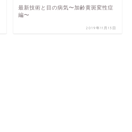
最新技術と目の病気〜加齢黄斑変性症
編〜
日
2019年11月13日