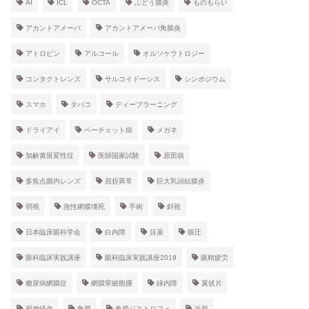
AI
ICL
OCTA
ぶどう膜炎
ものもらい
アカントアメーバ
アカントアメーバ角膜炎
アトロピン
アルコール
オルソケラトロジー
コンタクトレンズ
サルコイドーシス
シンポジウム
スマホ
タバコ
ディープラーニング
ドライアイ
ベーチェット病
メガネ
加齢黄斑変性症
医師国家試験
原田病
多焦点眼内レンズ
屈折異常
巨大乳頭結膜炎
弱視
急性網膜壊死
手術
斜視
日本臨床眼科学会
白内障
目薬
眼圧
眼科臨床実践講座
眼科臨床実践講座2019
眼精疲労
糖尿病網膜症
網膜芽細胞腫
緑内障
翼状片
視神経炎
角膜
角膜ジストロフィ
近視