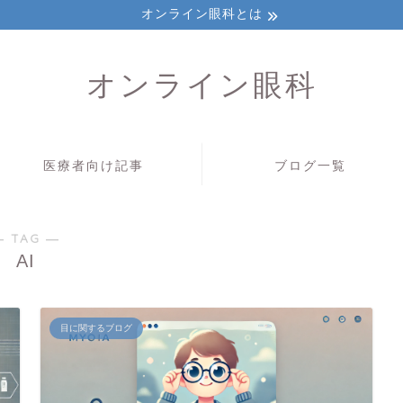
オンライン眼科とは
オンライン眼科
医療者向け記事
ブログ一覧
― TAG ―
AI
目に関するブログ