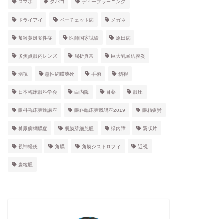
スマホ
タバコ
ディープラーニング
ドライアイ
ベーチェット病
メガネ
加齢黄斑変性症
医師国家試験
原田病
多焦点眼内レンズ
屈折異常
巨大乳頭結膜炎
弱視
急性網膜壊死
手術
斜視
日本臨床眼科学会
白内障
目薬
眼圧
眼科臨床実践講座
眼科臨床実践講座2019
眼精疲労
糖尿病網膜症
網膜芽細胞腫
緑内障
翼状片
視神経炎
角膜
角膜ジストロフィ
近視
麦粒腫