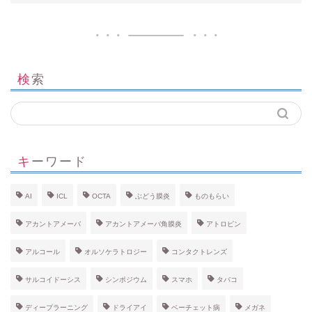
検索
キーワード
AI
ICL
OCTA
ぶどう膜炎
ものもらい
アカントアメーバ
アカントアメーバ角膜炎
アトロピン
アルコール
オルソケラトロジー
コンタクトレンズ
サルコイドーシス
シンポジウム
スマホ
タバコ
ディープラーニング
ドライアイ
ベーチェット病
メガネ