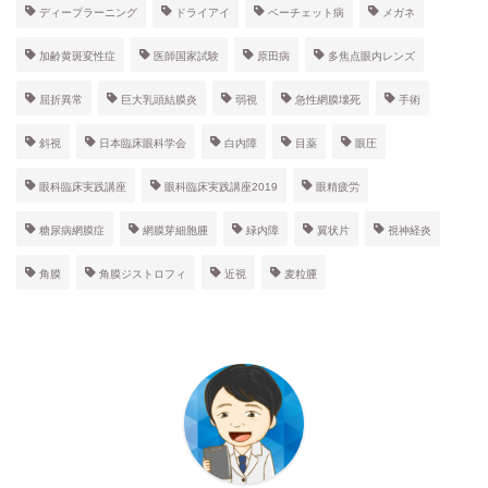
ディープラーニング
ドライアイ
ベーチェット病
メガネ
加齢黄斑変性症
医師国家試験
原田病
多焦点眼内レンズ
屈折異常
巨大乳頭結膜炎
弱視
急性網膜壊死
手術
斜視
日本臨床眼科学会
白内障
目薬
眼圧
眼科臨床実践講座
眼科臨床実践講座2019
眼精疲労
糖尿病網膜症
網膜芽細胞腫
緑内障
翼状片
視神経炎
角膜
角膜ジストロフィ
近視
麦粒腫