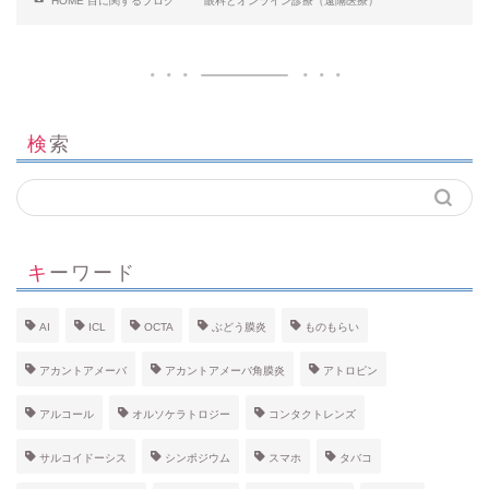
HOME
目に関するブログ
眼科とオンライン診療（遠隔医療）
検索
キーワード
AI
ICL
OCTA
ぶどう膜炎
ものもらい
アカントアメーバ
アカントアメーバ角膜炎
アトロピン
アルコール
オルソケラトロジー
コンタクトレンズ
サルコイドーシス
シンポジウム
スマホ
タバコ