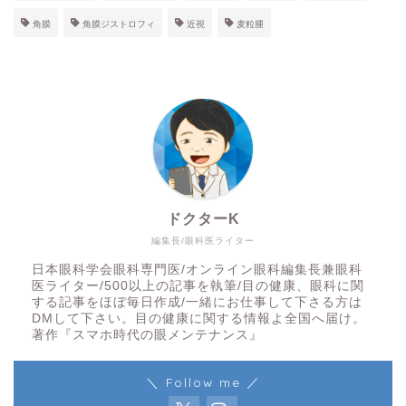
角膜
角膜ジストロフィ
近視
麦粒腫
ドクターK
編集長/眼科医ライター
日本眼科学会眼科専門医/オンライン眼科編集長兼眼科
医ライター/500以上の記事を執筆/目の健康、眼科に関
する記事をほぼ毎日作成/一緒にお仕事して下さる方は
DMして下さい。目の健康に関する情報よ全国へ届け。
著作『スマホ時代の眼メンテナンス』
＼ Follow me ／