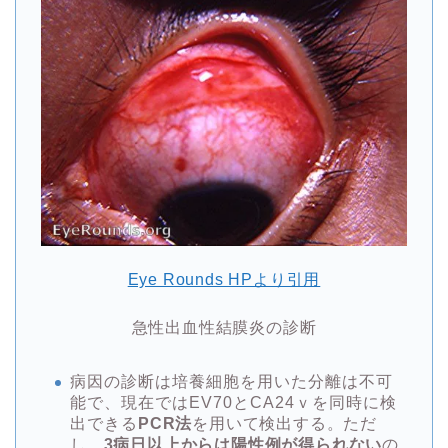
Eye Rounds HPより引用
急性出血性結膜炎の診断
病因の診断は培養細胞を用いた分離は不可
能で、現在ではEV70とCA24ｖを同時に検
出できる
PCR法
を用いて検出する。ただ
し、
3病日以上からは陽性例が得られない
の