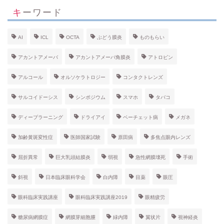
キーワード
AI
ICL
OCTA
ぶどう膜炎
ものもらい
アカントアメーバ
アカントアメーバ角膜炎
アトロピン
アルコール
オルソケラトロジー
コンタクトレンズ
サルコイドーシス
シンポジウム
スマホ
タバコ
ディープラーニング
ドライアイ
ベーチェット病
メガネ
加齢黄斑変性症
医師国家試験
原田病
多焦点眼内レンズ
屈折異常
巨大乳頭結膜炎
弱視
急性網膜壊死
手術
斜視
日本臨床眼科学会
白内障
目薬
眼圧
眼科臨床実践講座
眼科臨床実践講座2019
眼精疲労
糖尿病網膜症
網膜芽細胞腫
緑内障
翼状片
視神経炎