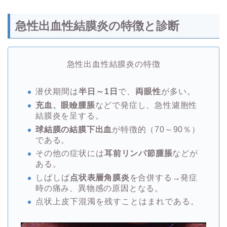
急性出血性結膜炎の特徴と診断
急性出血性結膜炎の特徴
潜伏期間は
半日～1日
で、
両眼性
が多い。
充血、眼瞼腫脹
などで発症し、急性濾胞性
結膜炎を呈する。
球結膜の結膜下出血
が特徴的（70～90％）
である。
その他の症状には
耳前リンパ節腫脹
などが
ある。
しばしば
点状表層角膜炎
を合併する→発症
時の痛み、異物感の原因となる。
点状上皮下混濁を残すことはまれである。