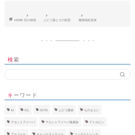
HOME
目の病気
ぶどう膜とその疾患
糖尿病虹彩炎
検索
キーワード
AI
ICL
OCTA
ぶどう膜炎
ものもらい
アカントアメーバ
アカントアメーバ角膜炎
アトロピン
アルコール
オルソケラトロジー
コンタクトレンズ