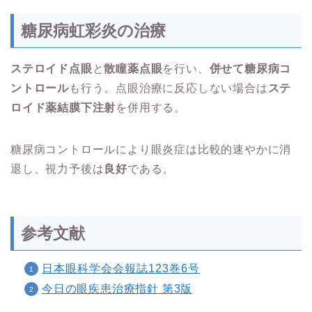
糖尿病虹彩炎の治療
ステロイド点眼
と
散瞳薬点眼
を行い、
併せて糖尿病コ
ントロール
も行う。点眼治療に反応しない場合は
ステ
ロイド薬結膜下注射
を併用する。
糖尿病コントロールにより眼炎症は比較的速やかに消
退
し、視力
予後は
良好
である。
参考文献
日本眼科学会会報誌123巻6号
今日の眼疾患治療指針 第3版