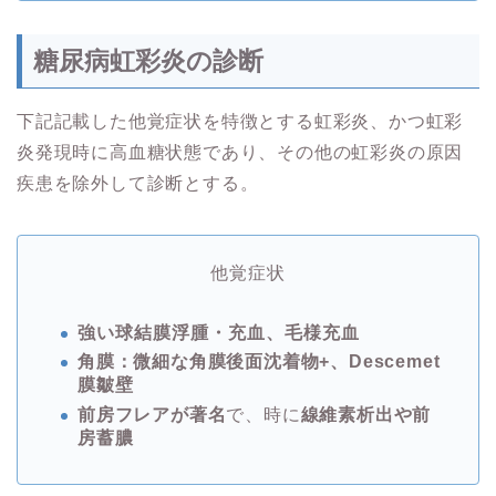
糖尿病虹彩炎の診断
下記記載した他覚症状を特徴とする虹彩炎、かつ虹彩
炎発現時に高血糖状態であり、その他の虹彩炎の原因
疾患を除外して診断とする。
他覚症状
強い球結膜浮腫・充血、毛様充血
角膜：微細な角膜後面沈着物+、
Descemet
膜皺壁
前房フレアが著名
で、時に
線維素析出や前
房蓄膿