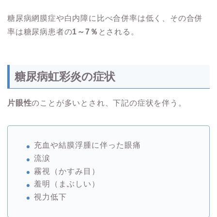
糖尿病網膜症や白内障に比べ合併率は低く、その合併
率は
糖尿病患者の
1～7％
とされる。
糖尿病虹彩炎の症状
片眼性
のことが多いとされ、下記の症状を伴う。
充血や結膜浮腫に伴った眼痛
流涙
霧視（かすみ目）
羞明（まぶしい）
視力低下