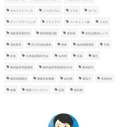
サルコイドーシス
シンポジウム
スマホ
タバコ
ディープラーニング
ドライアイ
ベーチェット病
メガネ
加齢黄斑変性症
医師国家試験
原田病
多焦点眼内レンズ
屈折異常
巨大乳頭結膜炎
弱視
急性網膜壊死
手術
斜視
日本臨床眼科学会
白内障
目薬
眼圧
眼科臨床実践講座
眼科臨床実践講座2019
眼精疲労
糖尿病網膜症
網膜芽細胞腫
緑内障
翼状片
視神経炎
角膜
角膜ジストロフィ
近視
麦粒腫