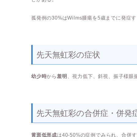
孤発例の30%はWilms腫瘍を5歳までに発症す
先天無虹彩の症状
幼少時
から
羞明
、視力低下、斜視、振子様眼
先天無虹彩の合併症・併発
黄斑低形成
は40-50%の症例でみられ、合