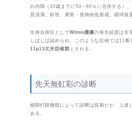
白内障（20歳までに50～85％に合併する）
質混濁、斜視、黄斑・視神経低形成、眼球振
全身合併症として
Wilms腫瘍
の発生頻度は非
しばしば認められ、このような症例では11番
11p13欠失症候群
とされる。
先天無虹彩の診断
細隙灯顕微鏡によって診断は容易だが、上述
ある。