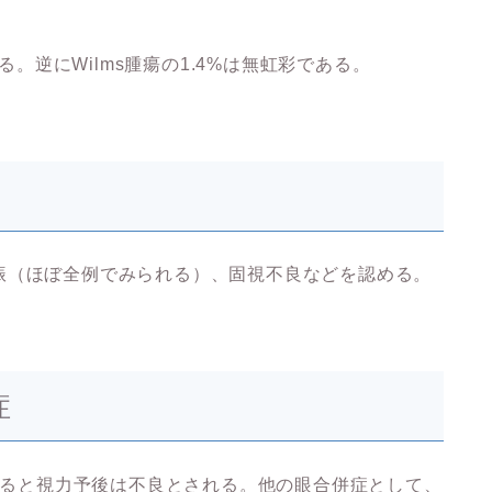
る。逆にWilms腫瘍の1.4%は無虹彩である。
振（ほぼ全例でみられる）、固視不良などを認める。
症
併すると視力予後は不良とされる。他の眼合併症として、