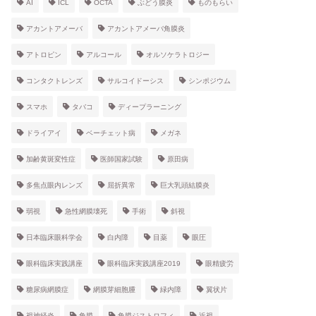
AI
ICL
OCTA
ぶどう膜炎
ものもらい
アカントアメーバ
アカントアメーバ角膜炎
アトロピン
アルコール
オルソケラトロジー
コンタクトレンズ
サルコイドーシス
シンポジウム
スマホ
タバコ
ディープラーニング
ドライアイ
ベーチェット病
メガネ
加齢黄斑変性症
医師国家試験
原田病
多焦点眼内レンズ
屈折異常
巨大乳頭結膜炎
弱視
急性網膜壊死
手術
斜視
日本臨床眼科学会
白内障
目薬
眼圧
眼科臨床実践講座
眼科臨床実践講座2019
眼精疲労
糖尿病網膜症
網膜芽細胞腫
緑内障
翼状片
視神経炎
角膜
角膜ジストロフィ
近視