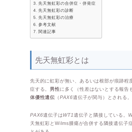
先天無虹彩の合併症・併発症
先天無虹彩の診断
先天無虹彩の治療
参考文献
関連記事
先天無虹彩とは
先天的に虹彩が無い、あるいは根部が痕跡程度しか
症する。
男性
に多く（性差はないとする報告
体優性遺伝
（
PAX6
遺伝子が関与）とされる
PAX6
遺伝子は
WT1
遺伝子と隣接している。
W
天無虹彩とWilms腫瘍が合併する隣接遺伝子
とがある。