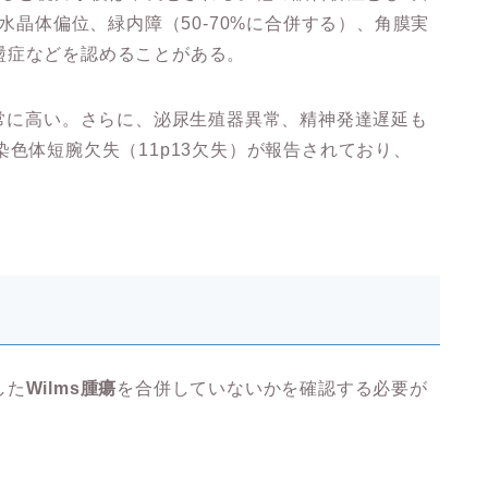
、水晶体偏位、緑内障（50-70%に合併する）、角膜実
盪症などを認めることがある。
常に高い。さらに、泌尿生殖器異常、精神発達遅延も
染色体短腕欠失（11p13欠失）が報告されており、
した
Wilms腫瘍
を合併していないかを確認する必要が