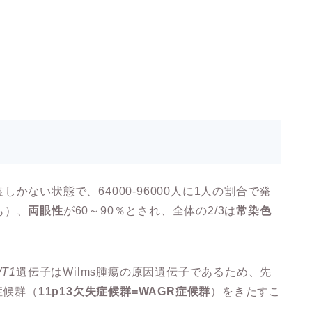
ない状態で、64000-96000人に1人の割合で発
も）、
両眼性
が60～90％とされ、全体の2/3は
常染色
。
T1
遺伝子はWilms腫瘍の原因遺伝子であるため、先
症候群（
11p13欠失症候群=WAGR症候群
）をきたすこ