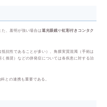
また、羞明が強い場合は
遮光眼鏡
や
虹彩付きコンタク
は抵抗性であることが多い）、角膜実質混濁（手術は
弱く推奨）などの併発症については各疾患に対する治
、他科との連携も重要である。