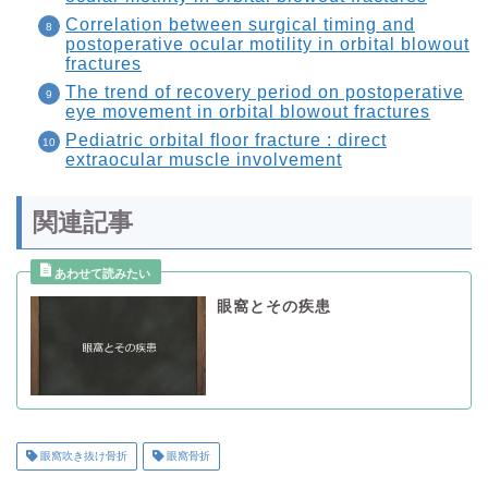
Correlation between surgical timing and
postoperative ocular motility in orbital blowout
fractures
The trend of recovery period on postoperative
eye movement in orbital blowout fractures
Pediatric orbital floor fracture : direct
extraocular muscle involvement
関連記事
眼窩とその疾患
眼窩吹き抜け骨折
眼窩骨折