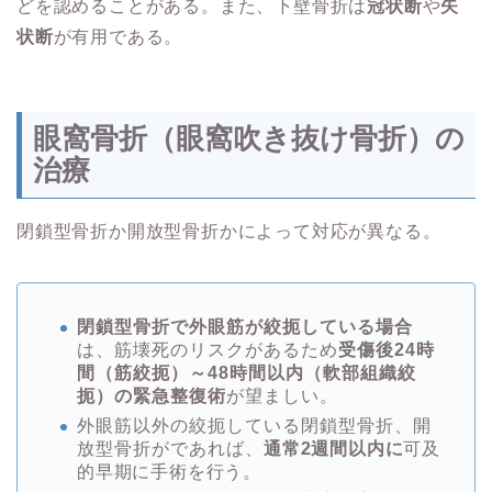
どを認めることがある。また、下壁骨折は
冠状断
や
矢
状断
が有用である。
眼窩骨折（眼窩吹き抜け骨折）の
治療
閉鎖型骨折か開放型骨折かによって対応が異なる。
閉鎖型骨折で外眼筋が絞扼している場合
は、筋壊死のリスクがあるため
受傷後24時
間（筋絞扼）～48時間以内（軟部組織絞
扼）の緊急整復術
が望ましい。
外眼筋以外の絞扼している閉鎖型骨折、開
放型骨折がであれば、
通常2週間以内に
可及
的早期に手術を行う。