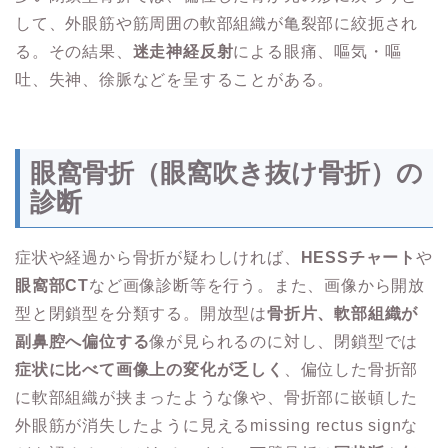
して、外眼筋や筋周囲の軟部組織が亀裂部に絞扼され
る。その結果、
迷走神経反射
による眼痛、嘔気・嘔
吐、失神、徐脈などを呈することがある。
眼窩骨折（眼窩吹き抜け骨折）の
診断
症状や経過から骨折が疑わしければ、
HESSチャート
や
眼窩部CT
など画像診断等を行う。また、画像から開放
型と閉鎖型を分類する。開放型は
骨折片、軟部組織が
副鼻腔へ偏位する
像が見られるのに対し、閉鎖型では
症状に比べて画像上の変化が乏しく
、偏位した骨折部
に軟部組織が挟まったような像や、骨折部に嵌頓した
外眼筋が消失したように見えるmissing rectus signな