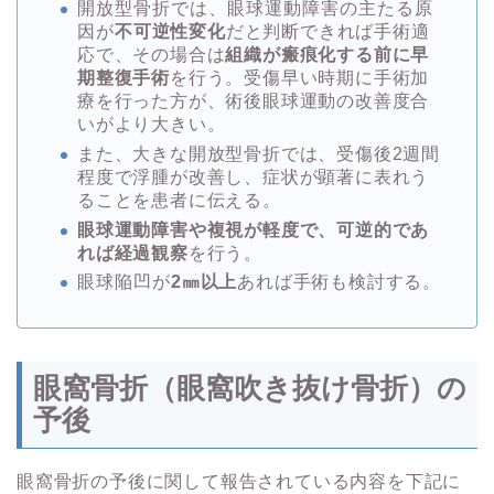
開放型骨折では、眼球運動障害の主たる原
因が
不可逆性変化
だと判断できれば手術適
応で、その場合は
組織が瘢痕化する前に早
期整復手術
を行う。受傷早い時期に手術加
療を行った方が、術後眼球運動の改善度合
いがより大きい。
また、大きな開放型骨折では、受傷後2週間
程度で浮腫が改善し、症状が顕著に表れう
ることを患者に伝える。
眼球運動障害や複視が軽度で、可逆的であ
れば経過観察
を行う。
眼球陥凹が
2㎜以上
あれば手術も検討する。
眼窩骨折（眼窩吹き抜け骨折）の
予後
眼窩骨折の予後に関して報告されている内容を下記に