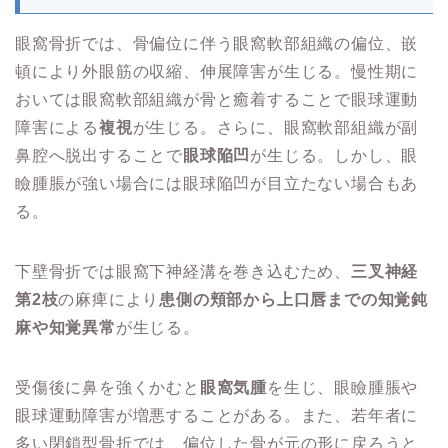
眼窩骨折では、骨偏位に伴う眼窩軟部組織の偏位、嵌
頓により外眼筋の収縮、伸展障害が生じる。慢性期に
おいては眼窩軟部組織が骨と癒着することで眼球運動
障害による
複視
が生じる。さらに、眼窩軟部組織が副
鼻腔へ脱出することで
眼球陥凹
が生じる。しかし、眼
瞼腫脹が強い場合には眼球陥凹が目立たない場合もあ
る。
下壁骨折では眼窩下神経溝を巻き込むため、
三叉神経
第2枝
の麻痺により
患側の頬部から上口唇までの知覚鈍
麻や知覚異常
が生じる。
受傷後に鼻を強くかむと
眼窩気腫
を生じ、眼瞼腫脹や
眼球運動障害が増悪することがある。また、若年者に
多い閉鎖型骨折では、偏位した骨が元の形に戻ろうと