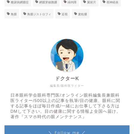
糖尿病網膜症
網膜芽細胞腫
緑内障
翼状片
視神経炎
角膜
角膜ジストロフィ
近視
麦粒腫
ドクターK
編集長/眼科医ライター
日本眼科学会眼科専門医/オンライン眼科編集長兼眼科
医ライター/500以上の記事を執筆/目の健康、眼科に関
する記事をほぼ毎日作成/一緒にお仕事して下さる方は
DMして下さい。目の健康に関する情報よ全国へ届け。
著作『スマホ時代の眼メンテナンス』
＼ Follow me ／