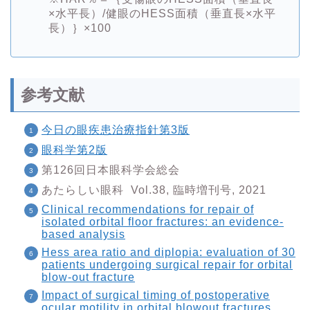
×水平長）/健眼のHESS面積（垂直長×水平
長）｝×100
参考文献
今日の眼疾患治療指針第3版
眼科学第2版
第126回日本眼科学会総会
あたらしい眼科 Vol.38, 臨時増刊号, 2021
Clinical recommendations for repair of
isolated orbital floor fractures: an evidence-
based analysis
Hess area ratio and diplopia: evaluation of 30
patients undergoing surgical repair for orbital
blow-out fracture
Impact of surgical timing of postoperative
ocular motility in orbital blowout fractures