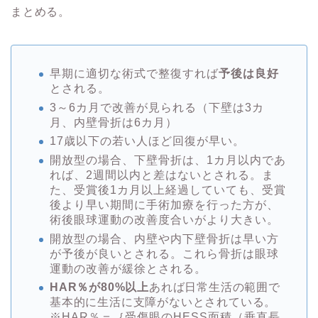
まとめる。
早期に適切な術式で整復すれば
予後は良好
とされる。
3～6カ月で改善が見られる（下壁は3カ
月、内壁骨折は6カ月）
17歳以下の若い人ほど回復が早い。
開放型の場合、下壁骨折は、1カ月以内であ
れば、2週間以内と差はないとされる。ま
た、受賞後1カ月以上経過していても、受賞
後より早い期間に手術加療を行った方が、
術後眼球運動の改善度合いがより大きい。
開放型の場合、内壁や内下壁骨折は早い方
が予後が良いとされる。これら骨折は眼球
運動の改善が緩徐とされる。
HAR％が80%以上
あれば日常生活の範囲で
基本的に生活に支障がないとされている。
※HAR％＝｛受傷眼のHESS面積（垂直長