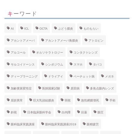
キーワード
AI
ICL
OCTA
ぶどう膜炎
ものもらい
アカントアメーバ
アカントアメーバ角膜炎
アトロピン
アルコール
オルソケラトロジー
コンタクトレンズ
サルコイドーシス
シンポジウム
スマホ
タバコ
ディープラーニング
ドライアイ
ベーチェット病
メガネ
加齢黄斑変性症
医師国家試験
原田病
多焦点眼内レンズ
屈折異常
巨大乳頭結膜炎
弱視
急性網膜壊死
手術
斜視
日本臨床眼科学会
白内障
目薬
眼圧
眼科臨床実践講座
眼科臨床実践講座2019
眼精疲労