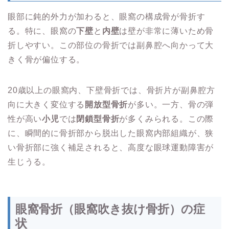
眼部に鈍的外力が加わると、眼窩の構成骨が骨折す
る。特に、眼窩の
下壁
と
内壁
は壁が非常に薄いため骨
折しやすい。この部位の骨折では副鼻腔へ向かって大
きく骨が偏位する。
20歳以上の眼窩内、下壁骨折では、骨折片が副鼻腔方
向に大きく変位する
開放型骨折
が多い。一方、骨の弾
性が高い
小児
では
閉鎖型骨折
が多くみられる。この際
に、瞬間的に骨折部から脱出した眼窩内部組織が、狭
い骨折部に強く補足されると、高度な眼球運動障害が
生じうる。
眼窩骨折（眼窩吹き抜け骨折）の症
状