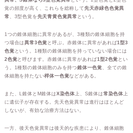
覚の頻度が高く、これらを総称して
先天赤緑色色覚異
常
、3型色覚を
先天青黄色覚異常
という。
1つの錐体細胞に異常があるが、3種類の錐体細胞を持
つ場合は
異常3色覚
と呼ぶ。赤錐体に異常があれば
1型3
色覚
という。1種類の錐体細胞を持っていない場合には
2色覚
と呼びます。赤錐体に異常があれば
1型2色覚
とい
う。1種類の錐体細胞のみを持つ
錐体一色覚
、全ての錐
体細胞を持たない
桿体一色覚
などがある。
また、L錐体とM錐体は
X染色体
上、S錐体は
常染色体
上
に遺伝子が存在する。先天色覚異常は進行はほとんど
しないが、有効な治療方法はない。
一方、後天色覚異常は後天的な疾患により、錐体細胞