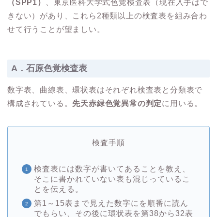
（SPP1）
、東京医科大学式色覚検査表（現在入手はで
きない）があり、これら2種類以上の検査表を組み合わ
せて行うことが望ましい。
A．石原色覚検査表
数字表、曲線表、環状表はそれぞれ検査表と分類表で
構成されている。
先天赤緑色覚異常の判定
に用いる。
検査手順
検査表には数字が書いてあることを教え、
そこに書かれていない表も混じっているこ
とを伝える。
第1～15表まで見えた数字にを順番に読ん
でもらい、その後に環状表を第38から32表