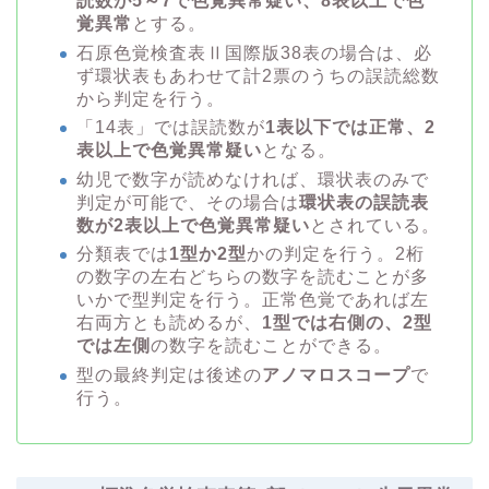
読数が5～7で色覚異常疑い、8表以上で色
覚異常
とする。
石原色覚検査表Ⅱ国際版38表の場合は、必
ず環状表もあわせて計2票のうちの誤読総数
から判定を行う。
「14表」では誤読数が
1表以下では正常、2
表以上で色覚異常疑い
となる。
幼児で数字が読めなければ、環状表のみで
判定が可能で、その場合は
環状表の誤読表
数が2表以上で色覚異常疑い
とされている。
分類表では
1型か2型
かの判定を行う。2桁
の数字の左右どちらの数字を読むことが多
いかで型判定を行う。正常色覚であれば左
右両方とも読めるが、
1型では右側の、2型
では左側
の数字を読むことができる。
型の最終判定は後述の
アノマロスコープ
で
行う。