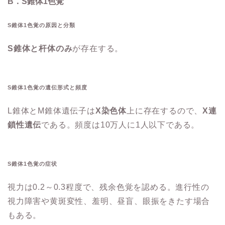
B．S錐体1色覚
S錐体1色覚の原因と分類
S錐体と杆体のみ
が存在する。
S錐体1色覚の遺伝形式と頻度
L錐体とM錐体遺伝子は
X染色体
上に存在するので、
X連
鎖性遺伝
である。頻度は10万人に1人以下である。
S錐体1色覚の症状
視力は0.2～0.3程度で、残余色覚を認める。進行性の
視力障害や黄斑変性、羞明、昼盲、眼振をきたす場合
もある。