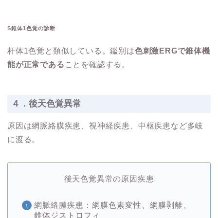
S錐体1色覚の診断
杆体1色覚と類似している。鑑別は
色刺激ERGで錐体機
能が正常である
ことを確認する。
４．後天色覚異常
原因は網脈絡膜疾患、視神経疾患、中枢疾患など多岐
に渡る。
後天色覚異常の原因疾患
網脈絡膜疾患：網膜色素変性、網膜剥離、
錐体ジストロフィ