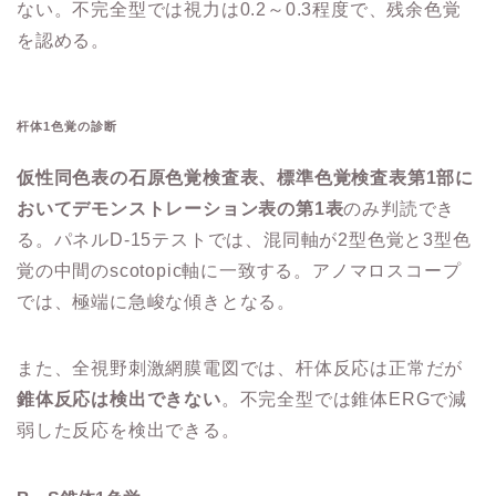
ない。不完全型では視力は0.2～0.3程度で、残余色覚
を認める。
杆体1色覚の診断
仮性同色表の石原色覚検査表、標準色覚検査表第1部に
おいてデモンストレーション表の第1表
のみ判読でき
る。パネルD-15テストでは、混同軸が2型色覚と3型色
覚の中間のscotopic軸に一致する。アノマロスコープ
では、極端に急峻な傾きとなる。
また、全視野刺激網膜電図では、杆体反応は正常だが
錐体反応は検出できない
。不完全型では錐体ERGで減
弱した反応を検出できる。