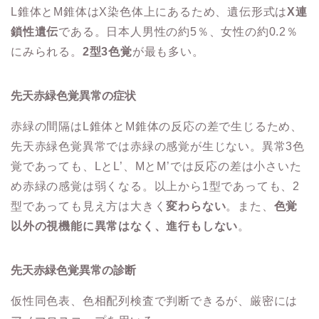
L錐体とM錐体はX染色体上にあるため、遺伝形式は
X連
鎖性遺伝
である。日本人男性の約5％、女性の約0.2％
にみられる。
2型3色覚
が最も多い。
先天赤緑色覚異常の症状
赤緑の間隔はL錐体とM錐体の反応の差で生じるため、
先天赤緑色覚異常では赤緑の感覚が生じない。異常3色
覚であっても、LとL’、MとM’では反応の差は小さいた
め赤緑の感覚は弱くなる。以上から1型であっても、2
型であっても見え方は大きく
変わらない
。また、
色覚
以外の視機能に異常はなく、進行もしない
。
先天赤緑色覚異常の診断
仮性同色表、色相配列検査で判断できるが、厳密には