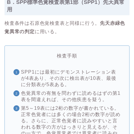
B．SPP標準色覚検査表第1部（SPP1）先天異常
用
検査条件は石原色覚検査表と同様に行う。
先天赤緑色
覚異常の判定
に用いる。
検査手順
SPP1には最初にデモンストレーション表
が4表あり、その次に検出表が10表、最後
に分類表が5表ある。
色覚異常の有無を問わずに読めるはずの第1
表を間違えれば、その他疾患を疑う。
第5～19表には2桁の数字が書かれている。
正常色覚者には多くの場合2桁の数字が読め
る。さらに、正常色覚者に読みやすいと言
われる数字の方がはっきりと見えるが、そ
の一方で、色覚異常者では異常者に読みや