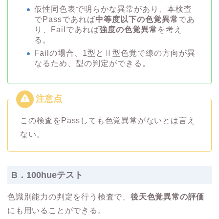
仮性同色表で明らかな異常があり、本検査
でPassであれば
中等度以下の色覚異常
であ
り、Failであれば
強度の色覚異常
を考え
る。
Failの場合、1型とⅡ型色覚で線の方向が異
なるため、型の判定ができる。
この検査をPassしても色覚異常がないとは言え
ない。
B．100hueテスト
色識別能力の判定を行う検査で、
後天色覚異常の評価
にも用いることができる。