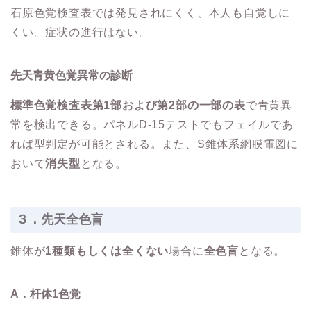
石原色覚検査表では発見されにくく、本人も自覚しに
くい。症状の進行はない。
先天青黄色覚異常の診断
標準色覚検査表第1部および第2部の一部の表
で青黄異
常を検出できる。パネルD-15テストでもフェイルであ
れば型判定が可能とされる。また、S錐体系網膜電図に
おいて
消失型
となる。
３．先天全色盲
錐体が
1種類もしくは全くない
場合に
全色盲
となる。
A．杆体1色覚