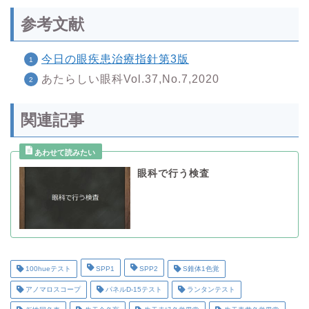
参考文献
今日の眼疾患治療指針第3版
あたらしい眼科Vol.37,No.7,2020
関連記事
眼科で行う検査
100hueテスト
SPP1
SPP2
S錐体1色覚
アノマロスコープ
パネルD-15テスト
ランタンテスト