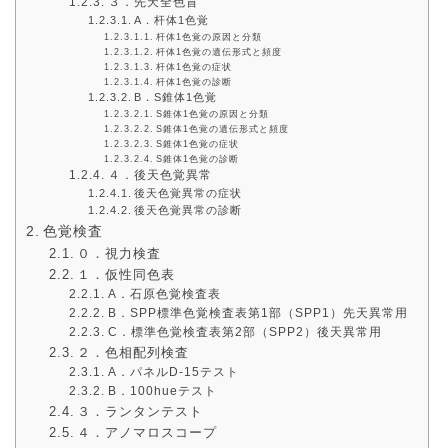
３．先天全色盲
A．杆体1色覚
杆体1色覚の原因と分類
杆体1色覚の遺伝形式と頻度
杆体1色覚の症状
杆体1色覚の診断
B．S錐体1色覚
S錐体1色覚の原因と分類
S錐体1色覚の遺伝形式と頻度
S錐体1色覚の症状
S錐体1色覚の診断
４．後天色覚異常
後天色覚異常の症状
後天色覚異常の診断
色覚検査
０．視力検査
１．仮性同色表
A．石原色覚検査表
B．SPP標準色覚検査表第1部（SPP1）先天異常用
C．標準色覚検査表第2部（SPP2）後天異常用
２．色相配列検査
A．パネルD-15テスト
B．100hueテスト
３．ランタンテスト
４．アノマロスコープ