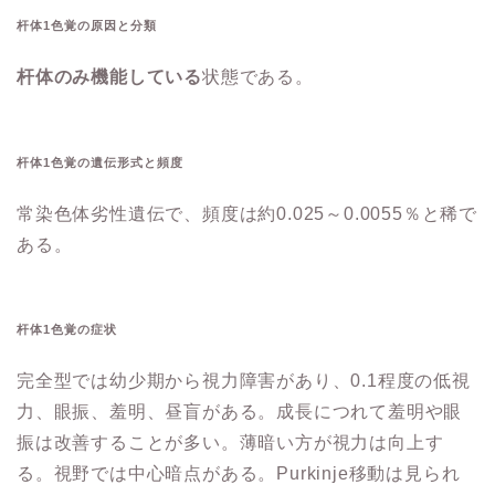
杆体1色覚の原因と分類
杆体のみ機能している
状態である。
杆体1色覚の遺伝形式と頻度
常染色体劣性遺伝で、頻度は約0.025～0.0055％と稀で
ある。
杆体1色覚の症状
完全型では幼少期から視力障害があり、0.1程度の低視
力、眼振、羞明、昼盲がある。成長につれて羞明や眼
振は改善することが多い。薄暗い方が視力は向上す
る。視野では中心暗点がある。Purkinje移動は見られ