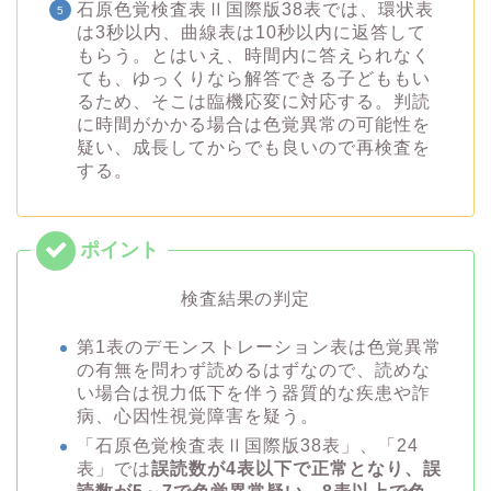
石原色覚検査表Ⅱ国際版38表では、環状表
は3秒以内、曲線表は10秒以内に返答して
もらう。とはいえ、時間内に答えられなく
ても、ゆっくりなら解答できる子どももい
るため、そこは臨機応変に対応する。判読
に時間がかかる場合は色覚異常の可能性を
疑い、成長してからでも良いので再検査を
する。
検査結果の判定
第1表のデモンストレーション表は色覚異常
の有無を問わず読めるはずなので、読めな
い場合は視力低下を伴う器質的な疾患や詐
病、心因性視覚障害を疑う。
「石原色覚検査表Ⅱ国際版38表」、「24
表」では
誤読数が4表以下で正常となり、誤