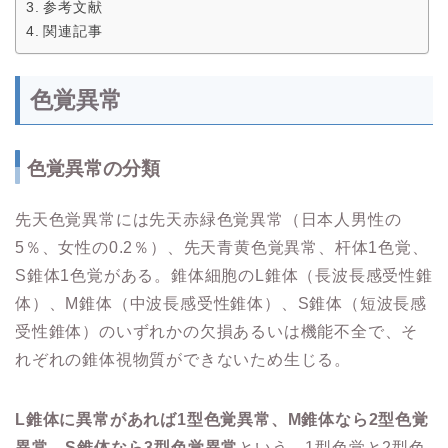
参考文献
関連記事
色覚異常
色覚異常の分類
先天色覚異常には先天赤緑色覚異常（日本人男性の
5％、女性の0.2％）、先天青黄色覚異常、杆体1色覚、
S錐体1色覚がある。錐体細胞のL錐体（長波長感受性錐
体）、M錐体（中波長感受性錐体）、S錐体（短波長感
受性錐体）のいずれかの欠損あるいは機能不全で、そ
れぞれの錐体視物質ができないため生じる。
L錐体に異常があれば1型色覚異常、M錐体なら2型色覚
異常、S錐体なら3型色覚異常
という。1型色覚と2型色