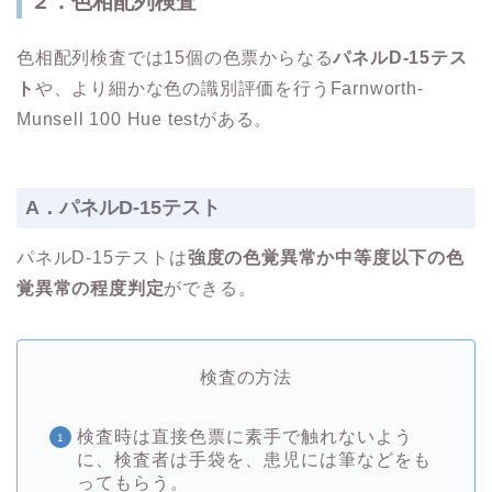
２．色相配列検査
色相配列検査では15個の色票からなる
パネルD-15テス
ト
や、より細かな色の識別評価を行うFarnworth-
Munsell 100 Hue testがある。
A．パネルD-15テスト
パネルD-15テストは
強度の色覚異常か中等度以下の色
覚異常の程度判定
ができる。
検査の方法
検査時は直接色票に素手で触れないよう
に、検査者は手袋を、患児には筆などをも
ってもらう。