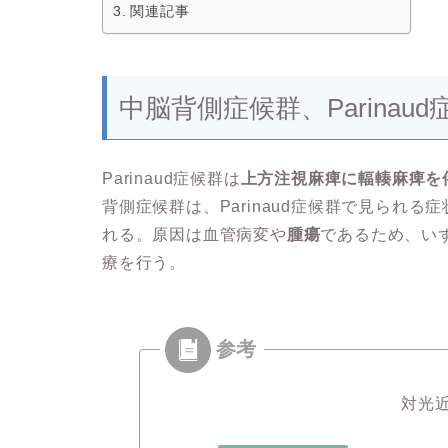
関連記事
中脳背側症候群、Parinau
Parinaud症候群は
上方注視麻痺に輻輳麻痺を
背側症候群は、Parinaud症候群で見られる
れる。原因は血管病変や
腫瘍
であるため、い
療を行う。
対光