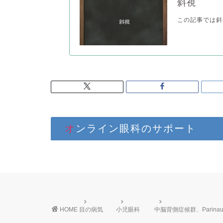
斜視
この記事では斜
オンライン眼科のサポート
HOME
目の病気
小児眼科
中脳背側症候群、Parina