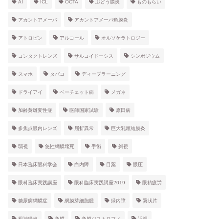
AI
ICL
OCTA
ぶどう膜炎
ものもらい
アカントアメーバ
アカントアメーバ角膜炎
アトロピン
アルコール
オルソケラトロジー
コンタクトレンズ
サルコイドーシス
シンポジウム
スマホ
タバコ
ディープラーニング
ドライアイ
ベーチェット病
メガネ
加齢黄斑変性症
医師国家試験
原田病
多焦点眼内レンズ
屈折異常
巨大乳頭結膜炎
弱視
急性網膜壊死
手術
斜視
日本臨床眼科学会
白内障
目薬
眼圧
眼科臨床実践講座
眼科臨床実践講座2019
眼精疲労
糖尿病網膜症
網膜芽細胞腫
緑内障
翼状片
視神経炎
角膜
角膜ジストロフィ
近視