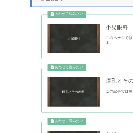
小児眼科
このページでは
す。...
瞳孔とそ
この記事では瞳