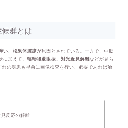
d症候群とは
伴い
、
松果体腫瘍
が原因とされている。一方で、中脳
症状に加えて、
輻輳後退眼振、対光近見解離
などが見ら
ずれの疾患も早急に画像検査を行い、必要であれば治
近見反応の解離