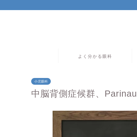
よく分かる眼科
小児眼科
中脳背側症候群、Parina