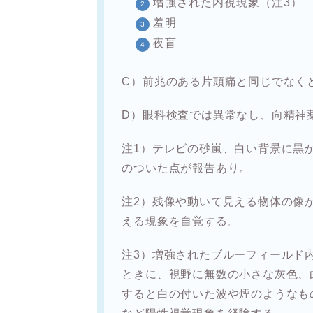
増強された内視現象（注3）
羞明
夜盲
C）前兆のある片頭痛と同じでなく
D）眼科検査では異常なし、向精神
注1）テレビの砂嵐、白い背景に黒
のついた点が報告あり。
注2）残像や動いて見える物体の像
える現象を自覚する。
注3）増強されたブルーフィールド
ときに、視野に無数の小さな灰色、
すると白の付いた波や煙のようなも