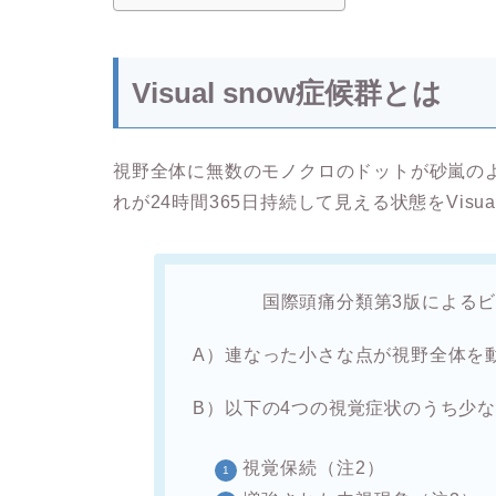
Visual snow症候群とは
視野全体に無数のモノクロのドットが砂嵐の
れが24時間365日持続して見える状態をVisua
国際頭痛分類第3版による
A）連なった小さな点が視野全体を
B）以下の4つの視覚症状のうち少
視覚保続（注2）