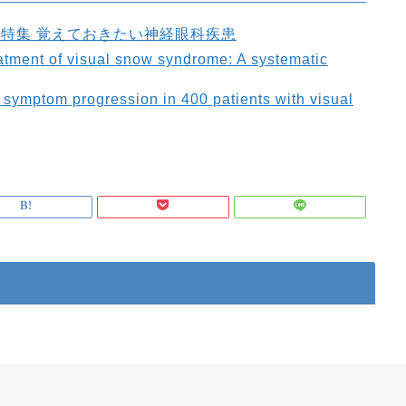
3号 特集 覚えておきたい神経眼科疾患
eatment of visual snow syndrome: A systematic
 symptom progression in 400 patients with visual