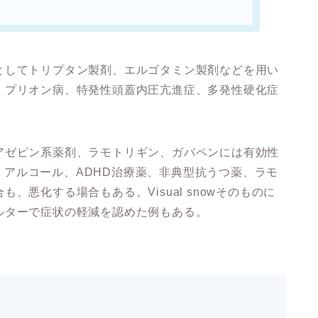
としてトリプタン製剤、エルゴタミン製剤などを用い
、プリオン病、特発性頭蓋内圧亢進症、多発性硬化症
アゼピン系薬剤、ラモトリギン、ガバペンには有効性
drug、アルコール、ADHD治療薬、非典型抗うつ薬、ラモ
悪化する場合もある。Visual snowそのものに
ルターで症状の軽減を認めた例もある。