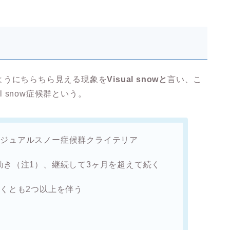
ようにちらちら見える現象を
Visual snowと
言い、こ
l snow症候群という。
ビジュアルスノー症候群クライテリア
動き（注1）、継続して3ヶ月を超えて続く
なくとも2つ以上を伴う