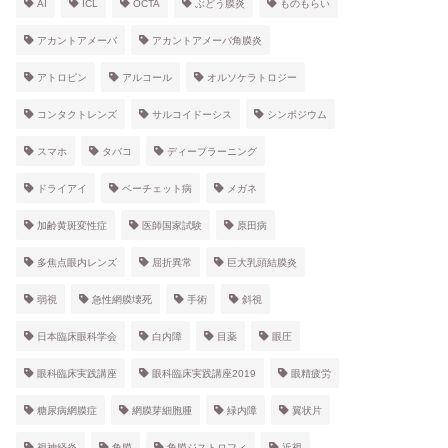
AI
ICL
OCTA
ぶどう膜炎
ものもらい
アカントアメーバ
アカントアメーバ角膜炎
アトロピン
アルコール
オルソケラトロジー
コンタクトレンズ
サルコイドーシス
シンポジウム
スマホ
タバコ
ディープラーニング
ドライアイ
ベーチェット病
メガネ
加齢黄斑変性症
医師国家試験
原田病
多焦点眼内レンズ
屈折異常
巨大乳頭結膜炎
弱視
急性網膜壊死
手術
斜視
日本臨床眼科学会
白内障
目薬
眼圧
眼科臨床実践講座
眼科臨床実践講座2019
眼精疲労
糖尿病網膜症
網膜芽細胞腫
緑内障
翼状片
視神経炎
角膜
角膜ジストロフィ
近視