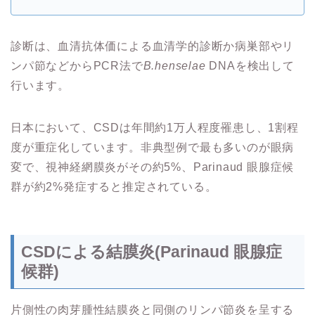
診断は、血清抗体価による血清学的診断か病巣部やリ
ンパ節などからPCR法で
B.henselae
DNAを検出して
行います。
日本において、CSDは年間約1万人程度罹患し、1割程
度が重症化しています。非典型例で最も多いのが眼病
変で、視神経網膜炎がその約5%、Parinaud 眼腺症候
群が約2%発症すると推定されている。
CSDによる結膜炎(Parinaud 眼腺症
候群)
片側性の肉芽腫性結膜炎と同側のリンパ節炎を呈する