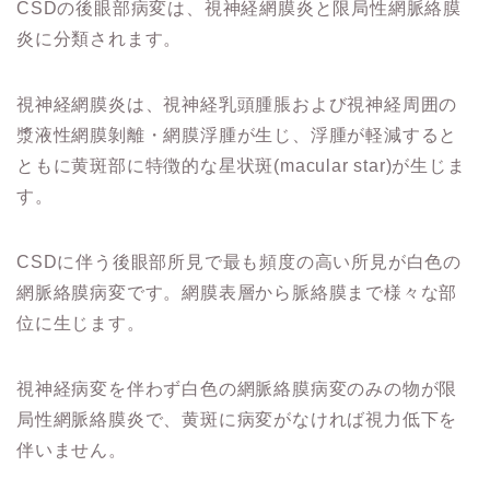
CSDの後眼部病変は、視神経網膜炎と限局性網脈絡膜
炎に分類されます。
視神経網膜炎は、視神経乳頭腫脹および視神経周囲の
漿液性網膜剝離・網膜浮腫が生じ、浮腫が軽減すると
ともに黄斑部に特徴的な星状斑(macular star)が生じま
す。
CSDに伴う後眼部所見で最も頻度の高い所見が白色の
網脈絡膜病変です。網膜表層から脈絡膜まで様々な部
位に生じます。
視神経病変を伴わず白色の網脈絡膜病変のみの物が限
局性網脈絡膜炎で、黄斑に病変がなければ視力低下を
伴いません。