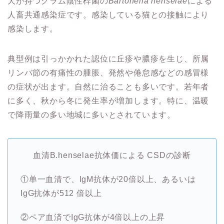
犬が持つグラム陰性桿菌の
Bartonella henselae
による
人畜共通感染症です。感染している猫との接触により
感染します。
典型例は引っかかれた認位に丘疹や膿疹を生じ、所属
リンバ節の有痛性の腫脹、発然や倦怠感などの感冒様
の症状が出ます。自然に治ることも多いです。若年者
に多く、秋から冬に発生率が増加します。特に、温暖
で降雨量の多い地城に多いとされています。
血清B.henselae抗体価による CSDの診断
①单一血清で、IgM抗体が20倍以上、あるいは
IgG抗体が512 倍以上
②ペア血済でIgG抗体が4倍以上の上昇