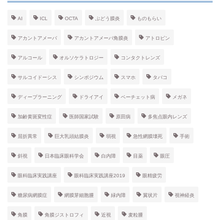
AI
ICL
OCTA
ぶどう膜炎
ものもらい
アカントアメーバ
アカントアメーバ角膜炎
アトロピン
アルコール
オルソケラトロジー
コンタクトレンズ
サルコイドーシス
シンポジウム
スマホ
タバコ
ディープラーニング
ドライアイ
ベーチェット病
メガネ
加齢黄斑変性症
医師国家試験
原田病
多焦点眼内レンズ
屈折異常
巨大乳頭結膜炎
弱視
急性網膜壊死
手術
斜視
日本臨床眼科学会
白内障
目薬
眼圧
眼科臨床実践講座
眼科臨床実践講座2019
眼精疲労
糖尿病網膜症
網膜芽細胞腫
緑内障
翼状片
視神経炎
角膜
角膜ジストロフィ
近視
麦粒腫