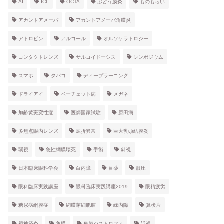
AI
ICL
OCTA
ぶどう膜炎
ものもらい
アカントアメーバ
アカントアメーバ角膜炎
アトロピン
アルコール
オルソケラトロジー
コンタクトレンズ
サルコイドーシス
シンポジウム
スマホ
タバコ
ディープラーニング
ドライアイ
ベーチェット病
メガネ
加齢黄斑変性症
医師国家試験
原田病
多焦点眼内レンズ
屈折異常
巨大乳頭結膜炎
弱視
急性網膜壊死
手術
斜視
日本臨床眼科学会
白内障
目薬
眼圧
眼科臨床実践講座
眼科臨床実践講座2019
眼精疲労
糖尿病網膜症
網膜芽細胞腫
緑内障
翼状片
視神経炎
角膜
角膜ジストロフィ
近視