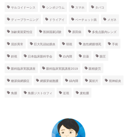
サルコイドーシス
シンポジウム
スマホ
タバコ
ディープラーニング
ドライアイ
ベーチェット病
メガネ
加齢黄斑変性症
医師国家試験
原田病
多焦点眼内レンズ
屈折異常
巨大乳頭結膜炎
弱視
急性網膜壊死
手術
斜視
日本臨床眼科学会
白内障
目薬
眼圧
眼科臨床実践講座
眼科臨床実践講座2019
眼精疲労
糖尿病網膜症
網膜芽細胞腫
緑内障
翼状片
視神経炎
角膜
角膜ジストロフィ
近視
麦粒腫