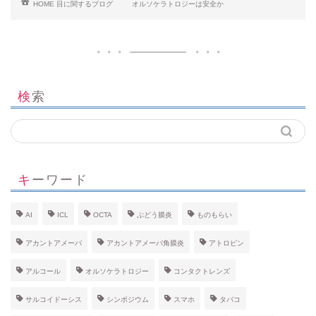
HOME
目に関するブログ
オルソケラトロジーは安全か
検索
キーワード
AI
ICL
OCTA
ぶどう膜炎
ものもらい
アカントアメーバ
アカントアメーバ角膜炎
アトロピン
アルコール
オルソケラトロジー
コンタクトレンズ
サルコイドーシス
シンポジウム
スマホ
タバコ