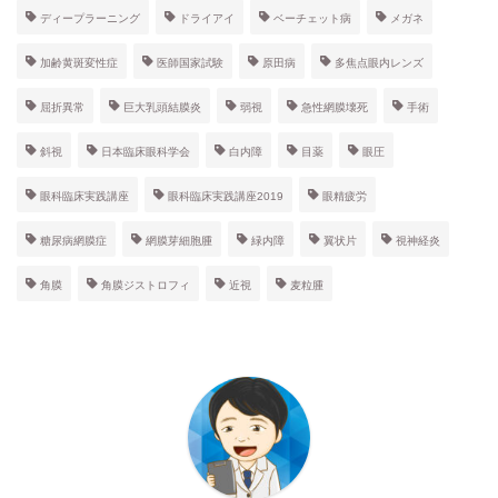
ディープラーニング
ドライアイ
ベーチェット病
メガネ
加齢黄斑変性症
医師国家試験
原田病
多焦点眼内レンズ
屈折異常
巨大乳頭結膜炎
弱視
急性網膜壊死
手術
斜視
日本臨床眼科学会
白内障
目薬
眼圧
眼科臨床実践講座
眼科臨床実践講座2019
眼精疲労
糖尿病網膜症
網膜芽細胞腫
緑内障
翼状片
視神経炎
角膜
角膜ジストロフィ
近視
麦粒腫