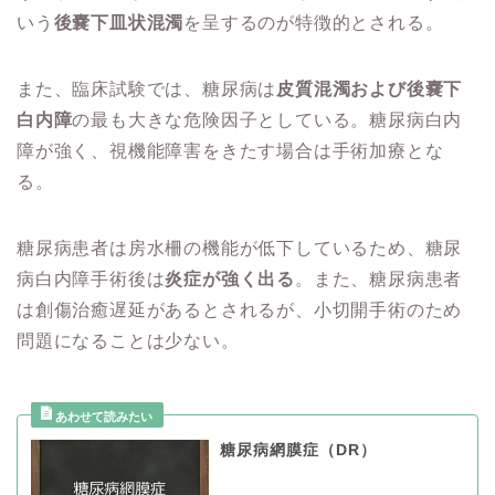
いう
後嚢下皿状混濁
を呈するのが特徴的とされる。
また、臨床試験では、糖尿病は
皮質混濁および後嚢下
白内障
の最も大きな危険因子としている。糖尿病白内
障が強く、視機能障害をきたす場合は手術加療とな
る。
糖尿病患者は房水柵の機能が低下しているため、糖尿
病白内障手術後は
炎症が強く出る
。また、糖尿病患者
は創傷治癒遅延があるとされるが、小切開手術のため
問題になることは少ない。
糖尿病網膜症（DR）