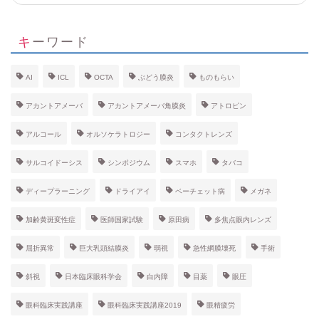
キーワード
AI
ICL
OCTA
ぶどう膜炎
ものもらい
アカントアメーバ
アカントアメーバ角膜炎
アトロピン
アルコール
オルソケラトロジー
コンタクトレンズ
サルコイドーシス
シンポジウム
スマホ
タバコ
ディープラーニング
ドライアイ
ベーチェット病
メガネ
加齢黄斑変性症
医師国家試験
原田病
多焦点眼内レンズ
屈折異常
巨大乳頭結膜炎
弱視
急性網膜壊死
手術
斜視
日本臨床眼科学会
白内障
目薬
眼圧
眼科臨床実践講座
眼科臨床実践講座2019
眼精疲労