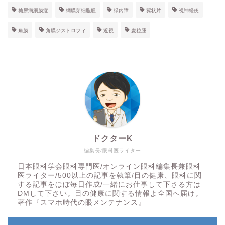
糖尿病網膜症
網膜芽細胞腫
緑内障
翼状片
視神経炎
角膜
角膜ジストロフィ
近視
麦粒腫
ドクターK
編集長/眼科医ライター
日本眼科学会眼科専門医/オンライン眼科編集長兼眼科
医ライター/500以上の記事を執筆/目の健康、眼科に関
する記事をほぼ毎日作成/一緒にお仕事して下さる方は
DMして下さい。目の健康に関する情報よ全国へ届け。
著作『スマホ時代の眼メンテナンス』