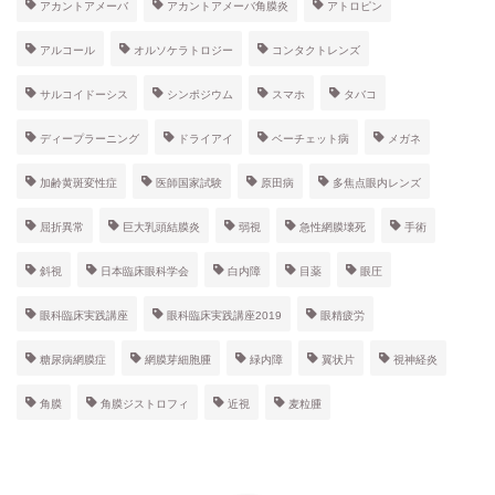
アカントアメーバ
アカントアメーバ角膜炎
アトロピン
アルコール
オルソケラトロジー
コンタクトレンズ
サルコイドーシス
シンポジウム
スマホ
タバコ
ディープラーニング
ドライアイ
ベーチェット病
メガネ
加齢黄斑変性症
医師国家試験
原田病
多焦点眼内レンズ
屈折異常
巨大乳頭結膜炎
弱視
急性網膜壊死
手術
斜視
日本臨床眼科学会
白内障
目薬
眼圧
眼科臨床実践講座
眼科臨床実践講座2019
眼精疲労
糖尿病網膜症
網膜芽細胞腫
緑内障
翼状片
視神経炎
角膜
角膜ジストロフィ
近視
麦粒腫