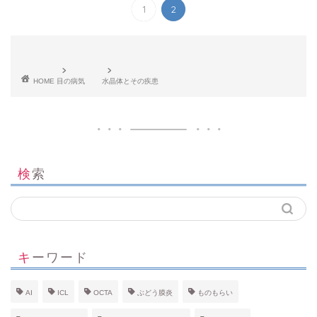
1
2
HOME
目の病気
水晶体とその疾患
検索
キーワード
AI
ICL
OCTA
ぶどう膜炎
ものもらい