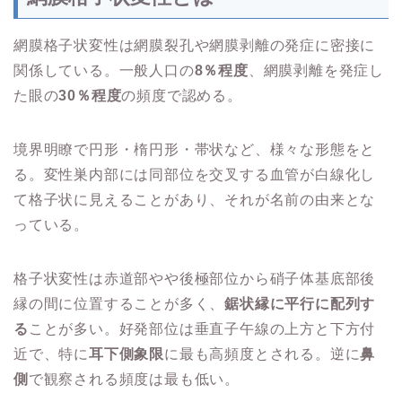
網膜格子状変性は網膜裂孔や網膜剥離の発症に密接に
関係している。一般人口の
8％程度
、網膜剥離を発症し
た眼の
30％程度
の頻度で認める。
境界明瞭で円形・楕円形・帯状など、様々な形態をと
る。変性巣内部には同部位を交叉する血管が白線化し
て格子状に見えることがあり、それが名前の由来とな
っている。
格子状変性は赤道部やや後極部位から硝子体基底部後
縁の間に位置することが多く、
鋸状縁に平行に配列す
る
ことが多い。好発部位は垂直子午線の上方と下方付
近で、特に
耳下側象限
に最も高頻度とされる。逆に
鼻
側
で観察される頻度は最も低い。