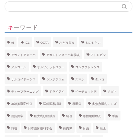
キーワード
AI
ICL
OCTA
ぶどう膜炎
ものもらい
アカントアメーバ
アカントアメーバ角膜炎
アトロピン
アルコール
オルソケラトロジー
コンタクトレンズ
サルコイドーシス
シンポジウム
スマホ
タバコ
ディープラーニング
ドライアイ
ベーチェット病
メガネ
加齢黄斑変性症
医師国家試験
原田病
多焦点眼内レンズ
屈折異常
巨大乳頭結膜炎
弱視
急性網膜壊死
手術
斜視
日本臨床眼科学会
白内障
目薬
眼圧