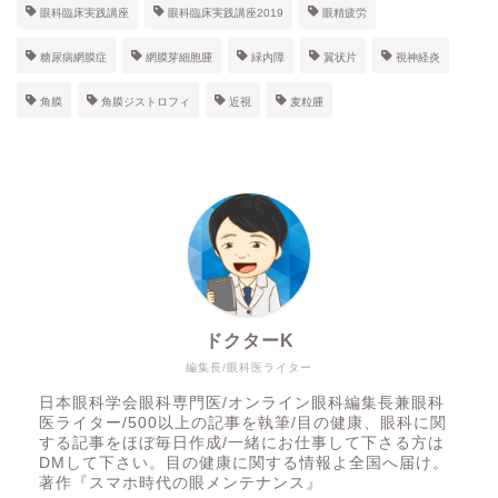
眼科臨床実践講座
眼科臨床実践講座2019
眼精疲労
糖尿病網膜症
網膜芽細胞腫
緑内障
翼状片
視神経炎
角膜
角膜ジストロフィ
近視
麦粒腫
ドクターK
編集長/眼科医ライター
日本眼科学会眼科専門医/オンライン眼科編集長兼眼科
医ライター/500以上の記事を執筆/目の健康、眼科に関
する記事をほぼ毎日作成/一緒にお仕事して下さる方は
DMして下さい。目の健康に関する情報よ全国へ届け。
著作『スマホ時代の眼メンテナンス』