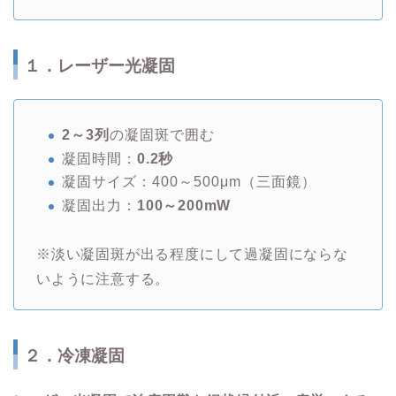
１．レーザー光凝固
2～3列
の凝固斑で囲む
凝固時間：
0.2秒
凝固サイズ：400～500μm（三面鏡）
凝固出力：
100～200mW
※淡い凝固斑が出る程度にして過凝固にならな
いように注意する。
２．冷凍凝固