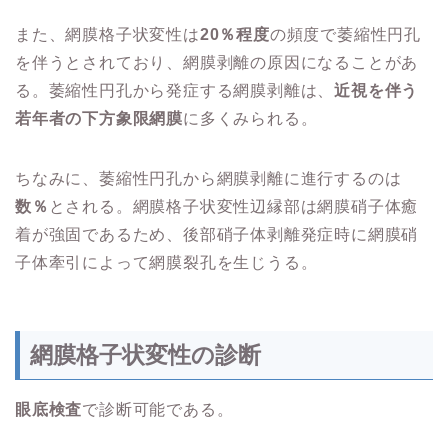
また、網膜格子状変性は
20％程度
の頻度で萎縮性円孔
を伴うとされており、網膜剥離の原因になることがあ
る。萎縮性円孔から発症する網膜剥離は、
近視を伴う
若年者の下方象限網膜
に多くみられる。
ちなみに、萎縮性円孔から網膜剥離に進行するのは
数％
とされる。網膜格子状変性辺縁部は網膜硝子体癒
着が強固であるため、後部硝子体剥離発症時に網膜硝
子体牽引によって網膜裂孔を生じうる。
網膜格子状変性の診断
眼底検査
で診断可能である。