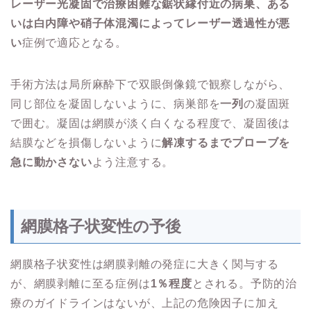
レーザー光凝固で治療困難な鋸状縁付近の病巣、ある
いは白内障や硝子体混濁によってレーザー透過性が悪
い
症例で適応となる。
手術方法は局所麻酔下で双眼倒像鏡で観察しながら、
同じ部位を凝固しないように、病巣部を
一列
の凝固斑
で囲む。凝固は網膜が淡く白くなる程度で、凝固後は
結膜などを損傷しないように
解凍するまでプローブを
急に動かさない
よう注意する。
網膜格子状変性の予後
網膜格子状変性は網膜剥離の発症に大きく関与する
が、網膜剥離に至る症例は
1％程度
とされる。予防的治
療のガイドラインはないが、上記の危険因子に加え