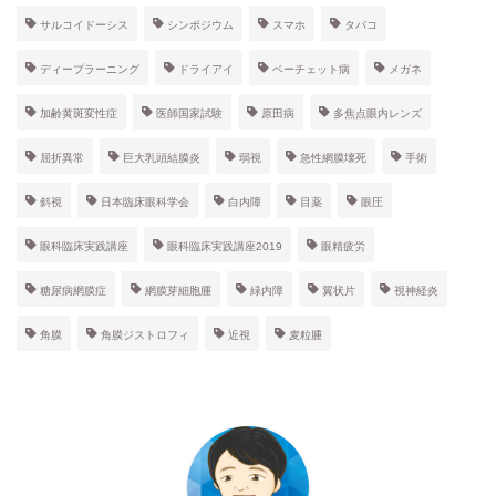
サルコイドーシス
シンポジウム
スマホ
タバコ
ディープラーニング
ドライアイ
ベーチェット病
メガネ
加齢黄斑変性症
医師国家試験
原田病
多焦点眼内レンズ
屈折異常
巨大乳頭結膜炎
弱視
急性網膜壊死
手術
斜視
日本臨床眼科学会
白内障
目薬
眼圧
眼科臨床実践講座
眼科臨床実践講座2019
眼精疲労
糖尿病網膜症
網膜芽細胞腫
緑内障
翼状片
視神経炎
角膜
角膜ジストロフィ
近視
麦粒腫