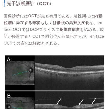
光干渉断層計（OCT）
画像診断には
OCT
が最も有用である。急性期には
内顆
粒層に局在する帯状もしくは柵状の高輝度変化
を、en
face OCTではDCPスライスで
高輝度病変
を認める。時
間が経過するとOCTで同部位が菲薄化するが、en face
OCTでの変化は軽微とされる。