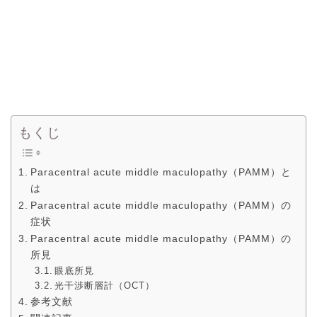
もくじ
Paracentral acute middle maculopathy（PAMM）と
は
Paracentral acute middle maculopathy（PAMM）の
症状
Paracentral acute middle maculopathy（PAMM）の
所見
眼底所見
光干渉断層計（OCT）
参考文献