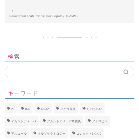
Paracentral acute middle maculopathy（PAMM）
検索
キーワード
AI
ICL
OCTA
ぶどう膜炎
ものもらい
アカントアメーバ
アカントアメーバ角膜炎
アトロピン
アルコール
オルソケラトロジー
コンタクトレンズ