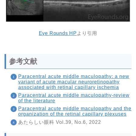
Eye Rounds HP
より引用
参考文献
Paracentral acute middle maculopathy: a new
variant of acute macular neuroretinopathy
associated with retinal capillary ischemia
Paracentral acute middle maculopathy-review
of the literature
Paracentral acute middle maculopathy and the
organization of the retinal capillary plexuses
あたらしい眼科 Vol.39, No.6, 2022