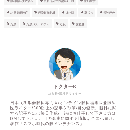
眼科臨床実践講座
眼科臨床実践講座2019
眼精疲労
糖尿病網膜症
網膜芽細胞腫
緑内障
翼状片
視神経炎
角膜
角膜ジストロフィ
近視
麦粒腫
ドクターK
編集長/眼科医ライター
日本眼科学会眼科専門医/オンライン眼科編集長兼眼科
医ライター/500以上の記事を執筆/目の健康、眼科に関
する記事をほぼ毎日作成/一緒にお仕事して下さる方は
DMして下さい。目の健康に関する情報よ全国へ届け。
著作『スマホ時代の眼メンテナンス』