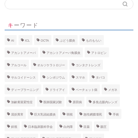
キーワード
AI
ICL
OCTA
ぶどう膜炎
ものもらい
アカントアメーバ
アカントアメーバ角膜炎
アトロピン
アルコール
オルソケラトロジー
コンタクトレンズ
サルコイドーシス
シンポジウム
スマホ
タバコ
ディープラーニング
ドライアイ
ベーチェット病
メガネ
加齢黄斑変性症
医師国家試験
原田病
多焦点眼内レンズ
屈折異常
巨大乳頭結膜炎
弱視
急性網膜壊死
手術
斜視
日本臨床眼科学会
白内障
目薬
眼圧