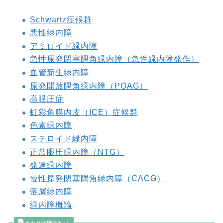
Schwartz症候群
悪性緑内障
アミロイド緑内障
急性原発閉塞隅角緑内障（急性緑内障発作）
血管新生緑内障
原発開放隅角緑内障（POAG）
高眼圧症
虹彩角膜内皮（ICE）症候群
色素緑内障
ステロイド緑内障
正常眼圧緑内障（NTG）
発達緑内障
慢性原発閉塞隅角緑内障（CACG）
落屑緑内障
緑内障概論