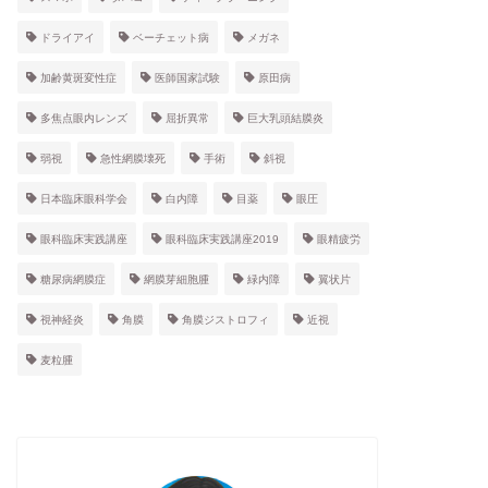
ドライアイ
ベーチェット病
メガネ
加齢黄斑変性症
医師国家試験
原田病
多焦点眼内レンズ
屈折異常
巨大乳頭結膜炎
弱視
急性網膜壊死
手術
斜視
日本臨床眼科学会
白内障
目薬
眼圧
眼科臨床実践講座
眼科臨床実践講座2019
眼精疲労
糖尿病網膜症
網膜芽細胞腫
緑内障
翼状片
視神経炎
角膜
角膜ジストロフィ
近視
麦粒腫