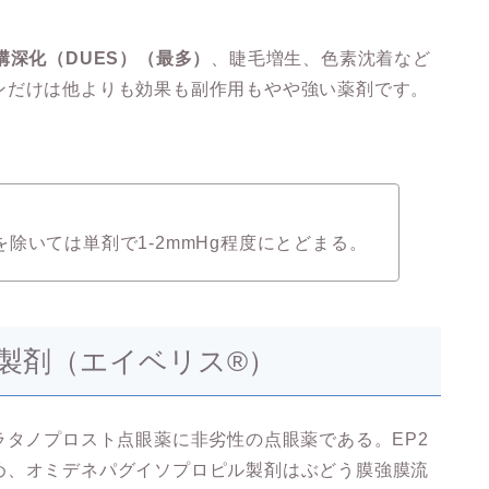
溝深化（DUES）（最多）
、睫毛増生、色素沈着など
ンだけは他よりも効果も副作用もやや強い薬剤です。
除いては単剤で1-2mmHg程度にとどまる。
製剤（エイベリス®）
ラタノプロスト点眼薬に非劣性の点眼薬である。EP2
め、オミデネパグイソプロピル製剤はぶどう膜強膜流