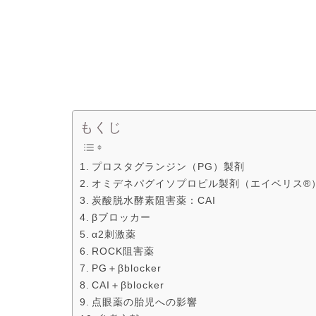
もくじ
プロスタグランジン（PG）製剤
オミデネパグイソプロピル製剤（エイベリス®
炭酸脱水酵素阻害薬：CAI
βブロッカー
α2刺激薬
ROCK阻害薬
PG＋βblocker
CAI＋βblocker
点眼薬の胎児への影響