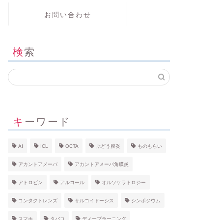
お問い合わせ
検索
キーワード
AI
ICL
OCTA
ぶどう膜炎
ものもらい
アカントアメーバ
アカントアメーバ角膜炎
アトロピン
アルコール
オルソケラトロジー
コンタクトレンズ
サルコイドーシス
シンポジウム
スマホ
タバコ
ディープラーニング