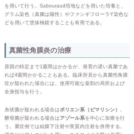
を用いて行う。Sabouraud培地などを用いた培養と、
グラム染色（真菌は陽性）やファンギフローラY染色な
どを用いて塗抹検鏡することも有用である。
真菌性角膜炎の治療
原因の特定まで1週間はかかるが、発育の遅い真菌であ
れば4週間かかることもある。臨床所見から真菌性角膜
症が疑われた場合には、使用可能な薬剤の局所および
全身投与を行う。
糸状菌が疑われる場合は
ポリエン系（ピマリシン）
、
酵母菌が疑われる場合は
アゾール系
を中心に加療を行
う。重症例では結膜下注射や実質内注射を併用する。