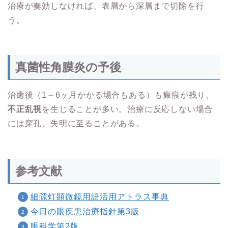
治療が奏効しなければ、表層から深層まで切除を行
う。
真菌性角膜炎の予後
治癒後（1～6ヶ月かかる場合もある）も瘢痕が残り、
不正乱視
を生じることが多い。治療に反応しない場合
には穿孔、失明に至ることがある。
参考文献
細隙灯顕微鏡用語活用アトラス事典
今日の眼疾患治療指針第3版
眼科学第2版