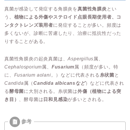
真菌が感染して発症する角膜炎を
真菌性角膜炎
とい
う。
植物による外傷やステロイド点眼長期使用者、コ
ンタクトレンズ装用者
に発症することが多い。頻度は
多くないが、診断に苦慮したり、治療に抵抗性だった
りすることがある。
真菌性角膜炎の起炎真菌は、
Aspergillus
属、
Cephalosporium
属、
Fusarium
属（頻度が多い。特
に、
Fusarium aolani。
）などに代表される
糸状菌
と
Candida
属（
Candida albicansなど
）などに代表され
る
酵母菌
に大別される。糸状菌は
外傷（植物による突
き目）
、酵母菌は
日和見感染
が多いとされる。