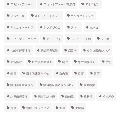
アカントアメーバ
アカントアメーバ角膜炎
アトロピン
アルコール
オルソケラトロジー
コンタクトレンズ
サルコイドーシス
シンポジウム
スマホ
タバコ
ディープラーニング
ドライアイ
ベーチェット病
メガネ
加齢黄斑変性症
医師国家試験
原田病
多焦点眼内レンズ
屈折異常
巨大乳頭結膜炎
弱視
急性網膜壊死
手術
斜視
日本臨床眼科学会
白内障
目薬
眼圧
眼科臨床実践講座
眼科臨床実践講座2019
眼精疲労
糖尿病網膜症
網膜芽細胞腫
緑内障
翼状片
視神経炎
角膜
角膜ジストロフィ
近視
麦粒腫