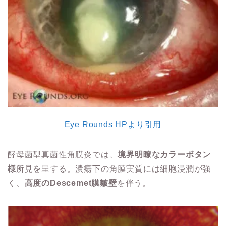
Eye Rounds HPより引用
酵母菌型真菌性角膜炎では、
境界明瞭な
カラーボタン
様
所見を呈する。潰瘍下の角膜実質には細胞浸潤が強
く、
高度のDescemet膜皺壁
を伴う。