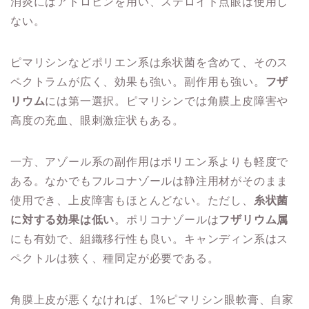
消炎にはアトロピンを用い、ステロイド点眼は使用し
ない。
ピマリシンなどポリエン系は糸状菌を含めて、そのス
ペクトラムが広く、効果も強い。副作用も強い。
フザ
リウム
には第一選択。ピマリシンでは角膜上皮障害や
高度の充血、眼刺激症状もある。
一方、アゾール系の副作用はポリエン系よりも軽度で
ある。なかでもフルコナゾールは静注用材がそのまま
使用でき、上皮障害もほとんどない。ただし、
糸状菌
に対する効果は低い
。ポリコナゾールは
フザリウム属
にも有効で、組織移行性も良い。キャンディン系はス
ペクトルは狭く、種同定が必要である。
角膜上皮が悪くなければ、1%ピマリシン眼軟膏、自家