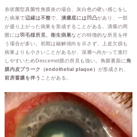
糸状菌型真菌性角膜炎の場合、灰白色の硬い感じをし
た病巣で
辺縁は不整
で、
潰瘍底には凹凸
があり、一部
が盛り上がった病巣を形成することがある。潰瘍の周
囲には
羽毛様所見、衛生病巣
などの特徴的な所見を伴
う場合が多い。初期は融解傾向を示さず、上皮欠損も
病巣よりも小さいことがあるが、深層へ向かって進行
しやすいためDescemet膜の所見も強い。角膜裏面に
角
膜内皮プラーク（endothelial plaque）
が形成され、
前房蓄膿を伴う
ことがある。