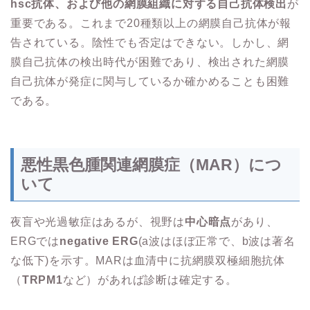
hsc抗体、および他の網膜組織に対する自己抗体検出
が
重要である。これまで20種類以上の網膜自己抗体が報
告されている。陰性でも否定はできない。しかし、網
膜自己抗体の検出時代が困難であり、検出された網膜
自己抗体が発症に関与しているか確かめることも困難
である。
悪性黒色腫関連網膜症（MAR）につ
いて
夜盲や光過敏症はあるが、視野は
中心暗点
があり、
ERGでは
negative ERG
(a波はほぼ正常で、b波は著名
な低下)を示す。MARは血清中に抗網膜双極細胞抗体
（
TRPM1
など）があれば診断は確定する。