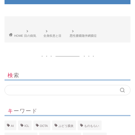
HOME
目の病気
全身疾患と目
悪性腫瘍随伴網膜症
検索
キーワード
AI
ICL
OCTA
ぶどう膜炎
ものもらい