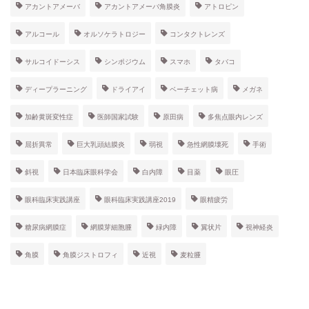
アカントアメーバ
アカントアメーバ角膜炎
アトロピン
アルコール
オルソケラトロジー
コンタクトレンズ
サルコイドーシス
シンポジウム
スマホ
タバコ
ディープラーニング
ドライアイ
ベーチェット病
メガネ
加齢黄斑変性症
医師国家試験
原田病
多焦点眼内レンズ
屈折異常
巨大乳頭結膜炎
弱視
急性網膜壊死
手術
斜視
日本臨床眼科学会
白内障
目薬
眼圧
眼科臨床実践講座
眼科臨床実践講座2019
眼精疲労
糖尿病網膜症
網膜芽細胞腫
緑内障
翼状片
視神経炎
角膜
角膜ジストロフィ
近視
麦粒腫