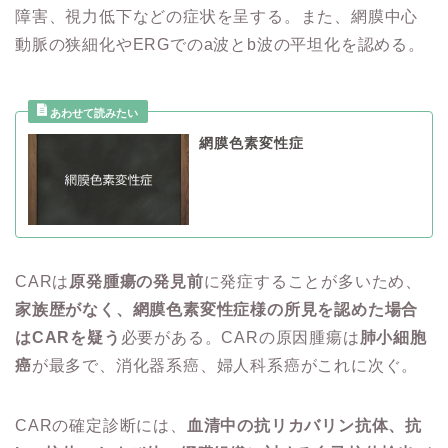
障害、視力低下などの症状を呈する。また、網膜中心
動脈の狭細化やERGでのa波とb波の平坦化を認める。
網膜色素変性症
CARは
原発腫瘍の発見前
に発症することが多いため、
家族歴がなく、網膜色素変性症様の所見を認めた場合
はCARを疑う
必要がある。CARの原因腫瘍は
肺小細胞
癌
が最多で、消化器系癌、婦人科系癌がこれに次ぐ。
CARの確定診断には、
血清中の抗リカバリン抗体、抗