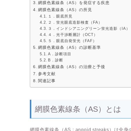
網膜色素線条（AS）を発症する疾患
網膜色素線条（AS）の所見
１．眼底所見
２．蛍光眼底造影検査（FA）
３．インドシアニングリーン蛍光造影（IA）
４．光干渉断層計（OCT）
５．眼底自発蛍光（FAF）
網膜色素線条（AS）の診断基準
A．診断項目
B．診断
網膜色素線条（AS）の治療と予後
参考文献
関連記事
網膜色素線条（AS）とは
網膜色素線条（AS ; angoid streaks