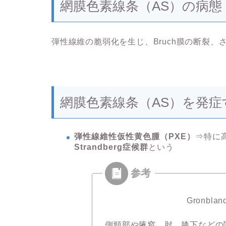
網膜色素線条（AS）の病態
弾性線維の脆弱化を生じ、Bruch膜の断裂
網膜色素線条（AS）を発症
弾性線維性仮性黄色腫（PXE）
⇒特に
Strandberg症候群
という
Gronbla
側頸部や腋窩、肘、膝下などの