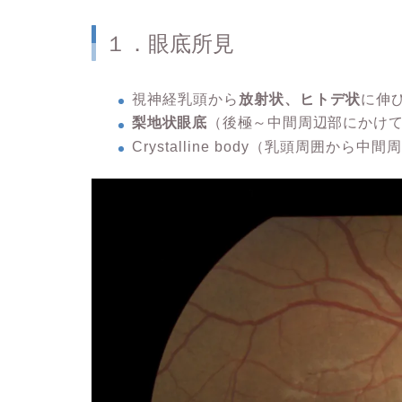
１．眼底所見
視神経乳頭から
放射状、ヒトデ状
に伸
梨地状眼底
（後極～中間周辺部にかけ
Crystalline body（乳頭周囲から