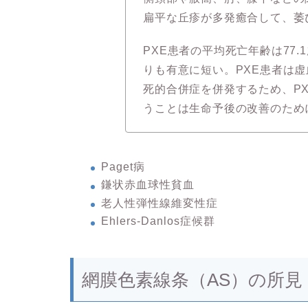
扁平な丘疹が多発癒合して、萎
PXE患者の平均死亡年齢は77.
りも有意に短い。PXE患者は
死的合併症を併発するため、P
うことは生命予後の改善のため
Paget病
鎌状赤血球性貧血
老人性弾性線維変性症
Ehlers-Danlos症候群
網膜色素線条（AS）の所見