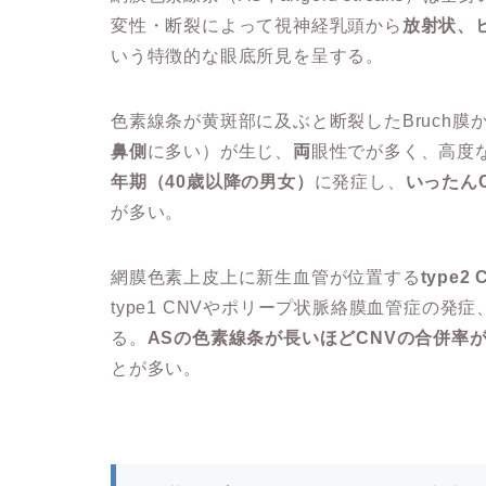
変性・断裂によって視神経乳頭から
放射状、
いう特徴的な眼底所見を呈する。
色素線条が黄斑部に及ぶと断裂したBruch膜
鼻側
に多い）が生じ、
両
眼性でが多く、高度
年期（40歳以降の男女）
に発症し、
いったん
が多い。
網膜色素上皮上に新生血管が位置する
type2 
type1 CNVやポリープ状脈絡膜血管症の発症
る。
ASの色素線条が長いほどCNVの合併率
とが多い。