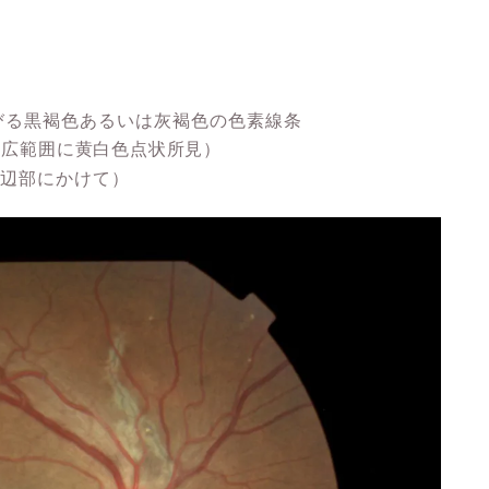
びる黒褐色あるいは灰褐色の色素線条
て広範囲に黄白色点状所見）
中間周辺部にかけて）