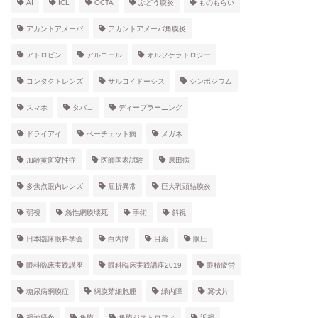
AI
ICL
OCTA
ぶどう膜炎
ものもらい
アカントアメーバ
アカントアメーバ角膜炎
アトロピン
アルコール
オルソケラトロジー
コンタクトレンズ
サルコイドーシス
シンポジウム
スマホ
タバコ
ディープラーニング
ドライアイ
ベーチェット病
メガネ
加齢黄斑変性症
医師国家試験
原田病
多焦点眼内レンズ
屈折異常
巨大乳頭結膜炎
弱視
急性網膜壊死
手術
斜視
日本臨床眼科学会
白内障
目薬
眼圧
眼科臨床実践講座
眼科臨床実践講座2019
眼精疲労
糖尿病網膜症
網膜芽細胞腫
緑内障
翼状片
視神経炎
角膜
角膜ジストロフィ
近視