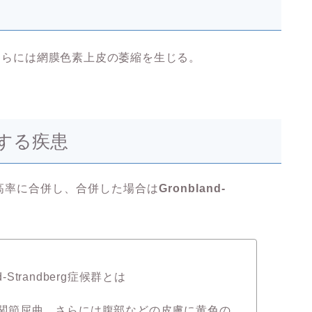
、さらには網膜色素上皮の萎縮を生じる。
する疾患
高率に合併し、合併した場合は
Gronbland-
nd-Strandberg症候群とは
関節屈曲、さらには腹部などの皮膚に黄色の