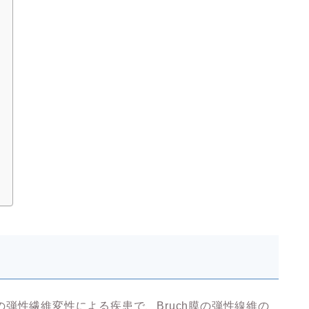
）は全身の弾性繊維変性による疾患で、Bruch膜の弾性線維の