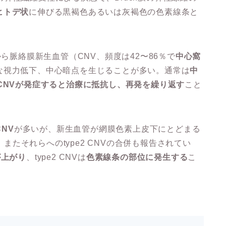
ヒトデ状
に伸びる黒褐色あるいは灰褐色の色素線条と
から脈絡膜新生血管（CNV、頻度は42〜86％で
中心窩
な視力低下、中心暗点を生じることが多い。通常は
中
CNVが発症すると治療に抵抗し、再発を繰り返す
こと
CNV
が多いが、新生血管が網膜色素上皮下にとどまる
、またそれらへのtype2 CNVの合併も報告されてい
が上がり
、type2 CNVは
色素線条の部位に発生する
こ