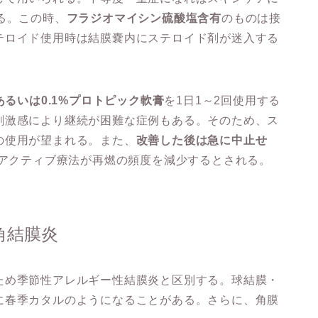
る。この時、
フラジオマイシン硫酸塩含有
のものは接
テロイド使用時は結膜嚢内にステロイド剤が迷入する
％あるいは0.1%プロトピック軟膏
を1日1～2回使用する
刺激感により継続が困難な症例もある。そのため、ス
の使用が望まれる。また、
改善した後は急に中止せ
ロアクティブ療法が再燃の頻度を減少するとされる。
角結膜炎
ため季節性アレルギー性結膜炎と区別する。球結膜・
に春季カタルのようになることがある。さらに、角膜