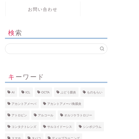
お問い合わせ
検索
キーワード
AI
ICL
OCTA
ぶどう膜炎
ものもらい
アカントアメーバ
アカントアメーバ角膜炎
アトロピン
アルコール
オルソケラトロジー
コンタクトレンズ
サルコイドーシス
シンポジウム
スマホ
タバコ
ディープラーニング