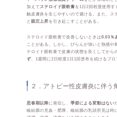
加えて
ステロイド眼軟膏
を1日2回程度使用す
触皮膚炎を生じやすいので避ける。また、ス
と
眼圧上昇
を引き起こすことがある。
ステロイド眼軟膏で改善しないときは
0.03
ことがある。しかし、びらんが強いと熱感や
テロイド眼軟膏で皮膚の状態を良くしてから
ず
、1週間に2日程度1日1回塗布を続けるプ
２．アトピー性皮膚炎に伴う
思春期以降
に発症し、
季節による変動はない
瞼結膜の充血・肥厚、瞼結膜の乳頭所見は時