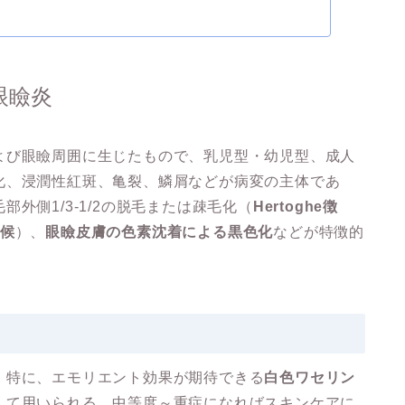
眼瞼炎
よび眼瞼周囲に生じたもので、乳児型・幼児型、成人
化、浸潤性紅斑、亀裂、鱗屑などが病変の主体であ
外側1/3-1/2の脱毛または疎毛化（
Hertoghe徴
徴候
）、
眼瞼皮膚の色素沈着による黒色化
などが特徴的
。特に、エモリエント効果が期待できる
白色ワセリン
して用いられる。中等度～重症になればスキンケアに