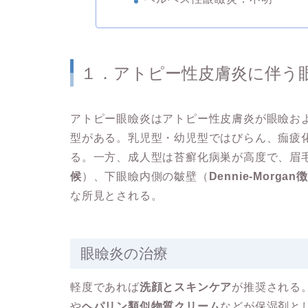
１．アトピー性皮膚炎に伴う
アトピー眼瞼炎はアトピー性皮膚炎が眼瞼お
型がある。乳児型・幼児型ではびらん、痂疲
る。一方、成人型は苔癬化病巣が高度で、眉毛部
候
）、下眼瞼内側の皺壁（
Dennie-Morgan
な所見とされる。
眼瞼炎の治療
軽度であれば
洗顔とスキンケア
が推奨される
や
ヘパリン類似物質クリーム
などが保湿剤と