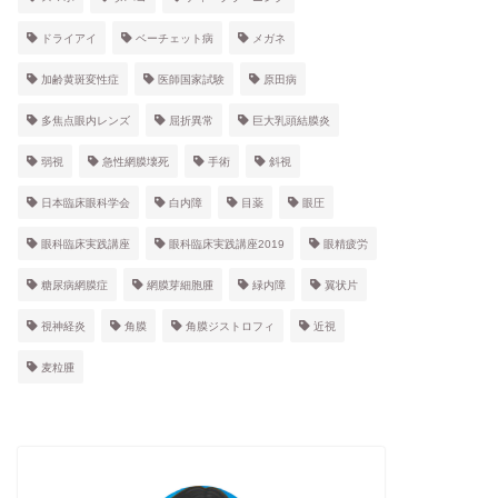
ドライアイ
ベーチェット病
メガネ
加齢黄斑変性症
医師国家試験
原田病
多焦点眼内レンズ
屈折異常
巨大乳頭結膜炎
弱視
急性網膜壊死
手術
斜視
日本臨床眼科学会
白内障
目薬
眼圧
眼科臨床実践講座
眼科臨床実践講座2019
眼精疲労
糖尿病網膜症
網膜芽細胞腫
緑内障
翼状片
視神経炎
角膜
角膜ジストロフィ
近視
麦粒腫