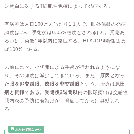
ン蛋白に対するT細胞性免疫によって発症する。
有病率は人口100万人当たり1.1人で、眼外傷眼の発症
頻度は1%、手術後は0.05%程度とされる[２]。受傷あ
るいは手術後
1年以内
に発症する。HLA-DR4陽性はほ
ぼ100%である。
以前に比べ、小切開による手術が行われるようにな
り、その頻度は減少してきている。また、
原因となっ
た眼を起交感眼、僚眼を非交感眼
という。治療は
原田
病と同様
である。
受傷後2週間以内
の眼球摘出は交感性
眼内炎の予防に有効だが、発症してからは無効とな
る。