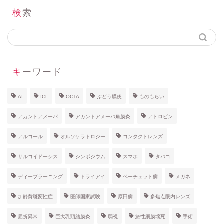
検索
キーワード
AI
ICL
OCTA
ぶどう膜炎
ものもらい
アカントアメーバ
アカントアメーバ角膜炎
アトロピン
アルコール
オルソケラトロジー
コンタクトレンズ
サルコイドーシス
シンポジウム
スマホ
タバコ
ディープラーニング
ドライアイ
ベーチェット病
メガネ
加齢黄斑変性症
医師国家試験
原田病
多焦点眼内レンズ
屈折異常
巨大乳頭結膜炎
弱視
急性網膜壊死
手術