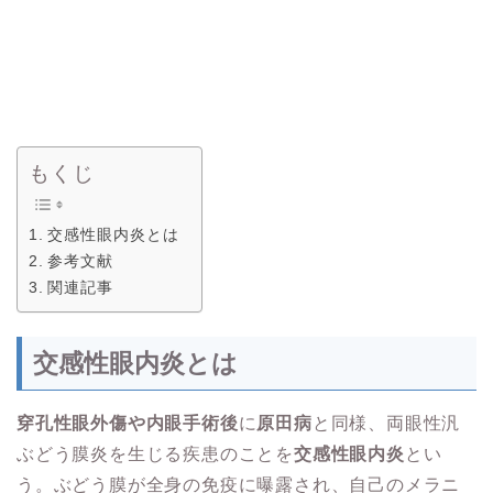
もくじ
交感性眼内炎とは
参考文献
関連記事
交感性眼内炎とは
穿孔性眼外傷や内眼手術後
に
原田病
と同様、両眼性汎
ぶどう膜炎を生じる疾患のことを
交感性眼内炎
とい
う。ぶどう膜が全身の免疫に曝露され、自己のメラニ