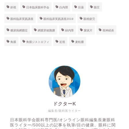
斜視
日本臨床眼科学会
白内障
目薬
眼圧
眼科臨床実践講座
眼科臨床実践講座2019
眼精疲労
糖尿病網膜症
網膜芽細胞腫
緑内障
翼状片
視神経炎
角膜
角膜ジストロフィ
近視
麦粒腫
ドクターK
編集長/眼科医ライター
日本眼科学会眼科専門医/オンライン眼科編集長兼眼科
医ライター/500以上の記事を執筆/目の健康、眼科に関