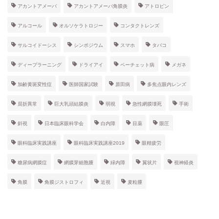
アカントアメーバ
アカントアメーバ角膜炎
アトロピン
アルコール
オルソケラトロジー
コンタクトレンズ
サルコイドーシス
シンポジウム
スマホ
タバコ
ディープラーニング
ドライアイ
ベーチェット病
メガネ
加齢黄斑変性症
医師国家試験
原田病
多焦点眼内レンズ
屈折異常
巨大乳頭結膜炎
弱視
急性網膜壊死
手術
斜視
日本臨床眼科学会
白内障
目薬
眼圧
眼科臨床実践講座
眼科臨床実践講座2019
眼精疲労
糖尿病網膜症
網膜芽細胞腫
緑内障
翼状片
視神経炎
角膜
角膜ジストロフィ
近視
麦粒腫