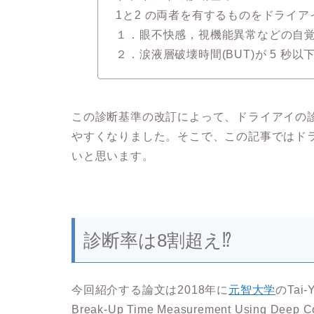
1と2 の両者を有するものをドライア
１．眼不快感，視機能異常などの自
２．涙液層破壊時間(BUT)が 5 秒以
この診断基準の改訂によって、ドライアイの診
やすくなりました。そこで、この記事ではド
いと思います。
診断率は8割超え⁉︎
今回紹介する論文は2018年に
元智大学
のTai
Break-Up Time Measurement Using Deep Con