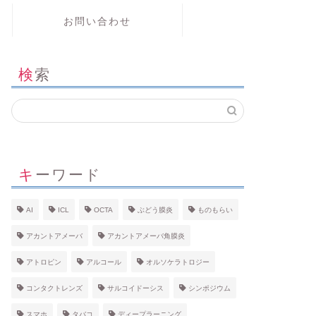
お問い合わせ
検索
キーワード
AI
ICL
OCTA
ぶどう膜炎
ものもらい
アカントアメーバ
アカントアメーバ角膜炎
アトロピン
アルコール
オルソケラトロジー
コンタクトレンズ
サルコイドーシス
シンポジウム
スマホ
タバコ
ディープラーニング