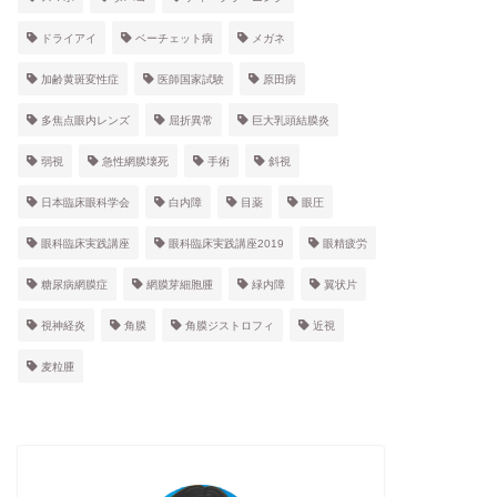
ドライアイ
ベーチェット病
メガネ
加齢黄斑変性症
医師国家試験
原田病
多焦点眼内レンズ
屈折異常
巨大乳頭結膜炎
弱視
急性網膜壊死
手術
斜視
日本臨床眼科学会
白内障
目薬
眼圧
眼科臨床実践講座
眼科臨床実践講座2019
眼精疲労
糖尿病網膜症
網膜芽細胞腫
緑内障
翼状片
視神経炎
角膜
角膜ジストロフィ
近視
麦粒腫