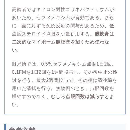
高齢者ではキノロン耐性コリネバクテリウムが
多いため、セフメノキシムが有効である。さら
に、菌に対する免疫反応の関与があるため、低
濃度ステロイド点眼を少量併用する。
眼軟膏は
二次的なマイボーム腺梗塞を招くため使わな
い
。
眼局所では、0.5%セフメノキシム点眼1日2回、
0.1FMを1日2回を1週間投与し、その後中止の検
討を行う。最大2週間投与で、その後は清浄綿を
用いた清拭を行う。無効例のとき、点眼回数を
増やすのでなく、むしろ
点眼回数は減らす
とよ
い。