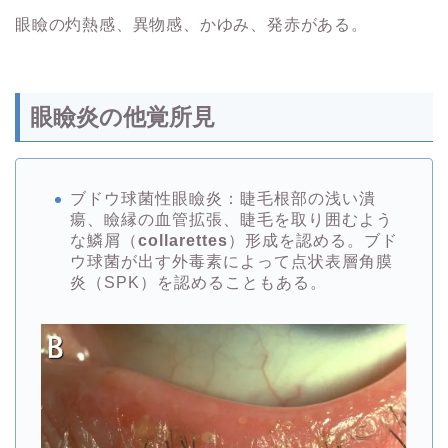
眼瞼の灼熱感、異物感、かゆみ、発赤がある。
眼瞼炎の他覚所見
ブドウ球菌性眼瞼炎：睫毛根部の浅い潰
瘍、瞼縁の血管拡張、睫毛を取り囲むよう
な鱗屑（
collarettes
）形成を認める。ブド
ウ球菌が出す外毒素によって点状表層角膜
炎（SPK）を認めることもある。