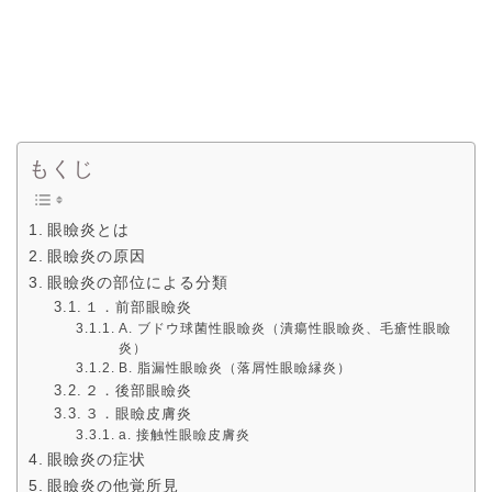
もくじ
眼瞼炎とは
眼瞼炎の原因
眼瞼炎の部位による分類
１．前部眼瞼炎
A. ブドウ球菌性眼瞼炎（潰瘍性眼瞼炎、毛瘡性眼瞼
炎）
B. 脂漏性眼瞼炎（落屑性眼瞼縁炎）
２．後部眼瞼炎
３．眼瞼皮膚炎
a. 接触性眼瞼皮膚炎
眼瞼炎の症状
眼瞼炎の他覚所見