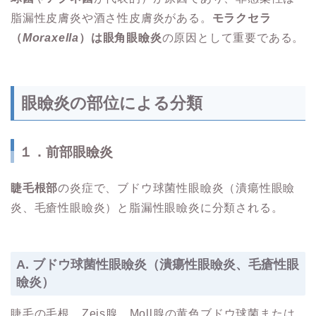
脂漏性皮膚炎や酒さ性皮膚炎がある。
モラクセラ
（
Moraxella
）は眼角眼瞼炎
の原因として重要である。
眼瞼炎の部位による分類
１．前部眼瞼炎
睫毛根部
の炎症で、ブドウ球菌性眼瞼炎（潰瘍性眼瞼
炎、毛瘡性眼瞼炎）と脂漏性眼瞼炎に分類される。
A. ブドウ球菌性眼瞼炎（潰瘍性眼瞼炎、毛瘡性眼
瞼炎）
睫毛の毛根、Zeis腺、Moll腺の黄色ブドウ球菌または