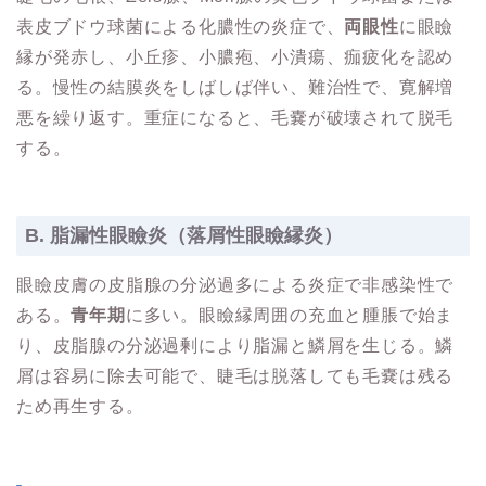
表皮ブドウ球菌による化膿性の炎症で、
両眼性
に眼瞼
縁が発赤し、小丘疹、小膿疱、小潰瘍、痂疲化を認め
る。慢性の結膜炎をしばしば伴い、難治性で、寛解増
悪を繰り返す。重症になると、毛嚢が破壊されて脱毛
する。
B. 脂漏性眼瞼炎（落屑性眼瞼縁炎）
眼瞼皮膚の皮脂腺の分泌過多による炎症で非感染性で
ある。
青年期
に多い。眼瞼縁周囲の充血と腫脹で始ま
り、皮脂腺の分泌過剰により脂漏と鱗屑を生じる。鱗
屑は容易に除去可能で、睫毛は脱落しても毛嚢は残る
ため再生する。