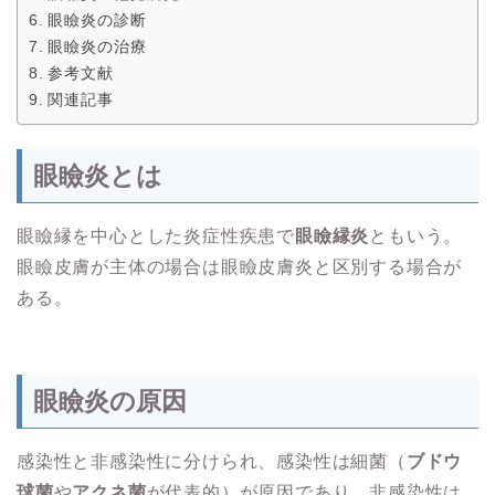
眼瞼炎の診断
眼瞼炎の治療
参考文献
関連記事
眼瞼炎とは
眼瞼縁を中心とした炎症性疾患で
眼瞼縁炎
ともいう。
眼瞼皮膚が主体の場合は眼瞼皮膚炎と区別する場合が
ある。
眼瞼炎の原因
感染性と非感染性に分けられ、感染性は細菌（
ブドウ
球菌
や
アクネ菌
が代表的）が原因であり、非感染性は