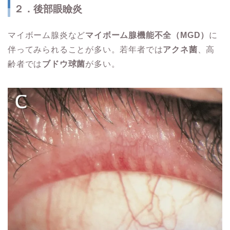
２．後部眼瞼炎
マイボーム腺炎など
マイボーム腺機能不全（MGD）
に
伴ってみられることが多い。若年者では
アクネ菌
、高
齢者では
ブドウ球菌
が多い。