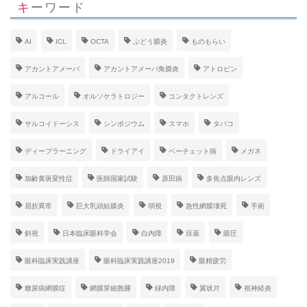
キーワード
AI
ICL
OCTA
ぶどう膜炎
ものもらい
アカントアメーバ
アカントアメーバ角膜炎
アトロピン
アルコール
オルソケラトロジー
コンタクトレンズ
サルコイドーシス
シンポジウム
スマホ
タバコ
ディープラーニング
ドライアイ
ベーチェット病
メガネ
加齢黄斑変性症
医師国家試験
原田病
多焦点眼内レンズ
屈折異常
巨大乳頭結膜炎
弱視
急性網膜壊死
手術
斜視
日本臨床眼科学会
白内障
目薬
眼圧
眼科臨床実践講座
眼科臨床実践講座2019
眼精疲労
糖尿病網膜症
網膜芽細胞腫
緑内障
翼状片
視神経炎