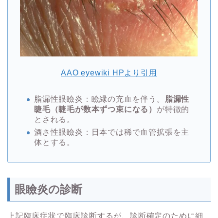
AAO eyewiki HPより引用
脂漏性眼瞼炎：瞼縁の充血を伴う。
脂漏性
睫毛（睫毛が数本ずつ束になる）
が特徴的
とされる。
酒さ性眼瞼炎：日本では稀で血管拡張を主
体とする。
眼瞼炎の診断
上記臨床症状で臨床診断するが、診断確定のために細