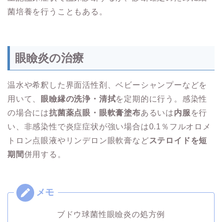
菌培養を行うこともある。
眼瞼炎の治療
温水や希釈した界面活性剤、ベビーシャンプーなどを
用いて、
眼瞼縁の洗浄・清拭
を定期的に行う。感染性
の場合には
抗菌薬点眼・眼軟膏塗布
あるいは
内服
を行
い、非感染性で炎症症状が強い場合は0.1％フルオロメ
トロン点眼液やリンデロン眼軟膏など
ステロイドを短
期間
併用する。
ブドウ球菌性眼瞼炎の処方例